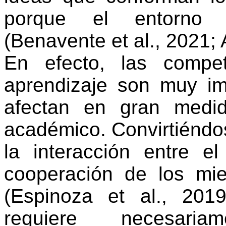
porque
el
entorno
(
Benavente
et al., 2021; 
En
efecto
, las
compet
aprendizaje
son
muy
i
afectan
en
gran
medi
académico
.
Convirtiéndo
la
interacción
entre
el
cooperación
de los
mi
(Espinoza et al., 201
requiere
necesariam