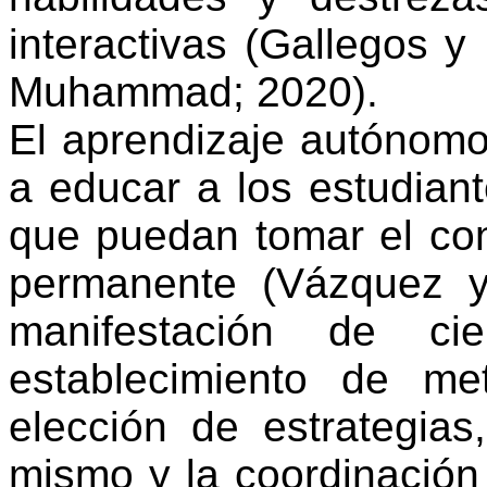
interactivas
(Gallegos y 
Muhammad; 2020).
El
aprendizaje
autónom
a
educar
a los
estudian
que
puedan
tomar
el
con
permanente
(Vázquez y
manifestación
de
cie
establecimiento
de
me
elección
de
estrategias
mismo
y la
coordinación