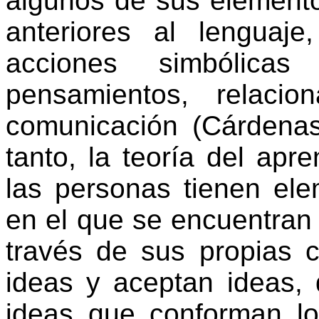
algunos
de sus
element
anteriores
al
lenguaje
acciones
simbólicas
pensamientos
,
relacio
comunicación
(Cárdenas
tanto, la
teoría
del
apre
las personas
tienen
ele
en
el
que se
encuentran
través
de sus
propias
c
ideas y
aceptan
ideas,
ideas que
conforman
l