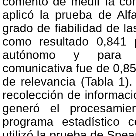
comento
de
medir
la
con
aplicó
la
prueba
de Alf
grado
de
fiabilidad
de la
como
resultado
0,841 p
autónomo
y para l
comunicativa
fue
de 0,8
de
relevancia
(
Tabla
1).
recolección
de
informaci
generó
el
procesamie
programa
estadístico
c
utilizó
la
prueba
de Spea