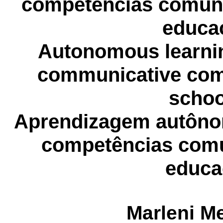
competencias
comuni
educa
Autonomous learnin
communicative com
schoo
Aprendizagem
autôn
competências
comu
educa
Marleni
Me