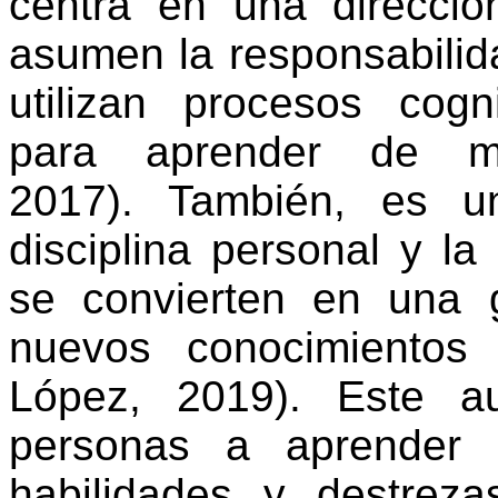
centra
en
una
direcció
asumen
la
responsabilid
utilizan
procesos
cogni
para
aprender
de
m
2017).
También
, es 
disciplina
personal y la
se
convierten
en
una
nuevos
conocimientos
(
López, 2019). Este
a
personas
a
aprender
habilidades
y
destreza