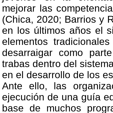
mejorar
las
competencia
(Chica, 2020; Barrios y
R
en
los
últimos
años
el
s
elementos
tradicionales
desarraigar
como
parte
trabas
dentro del
sistem
en
el
desarrollo
de los
es
Ante
ello
, las
organiza
ejecución
de una
guía
e
base de
muchos
prog