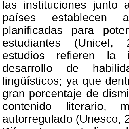
las
instituciones
junto 
países
establecen
a
planificadas
para
poten
estudiantes
(
Unicef
, 
estudios
refieren
la
desarrollo
de
habili
lingüísticos
;
ya
que dent
gran
porcentaje
de
dism
contenido
literario
,
m
autorregulado
(
Unesco
, 