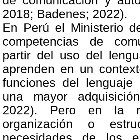
de
comunicación
y
aut
2018;
Badenes
; 2022).
En
Perú
el
Ministerio
d
competencias
de
comu
partir
del
uso
del
lengu
aprenden
en
un
contex
funciones
del
lenguaje
una mayor
adquisición
2022). Pero
en
la
organización
o
estru
necesidades
de los
e