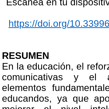
Escanea
en
tu
dispositi
https://doi.org/10.3399
RESUMEN
En
la
educación
,
el
refo
comunicativas
y
el
elementos
fundamental
educandos
,
ya
que
ap