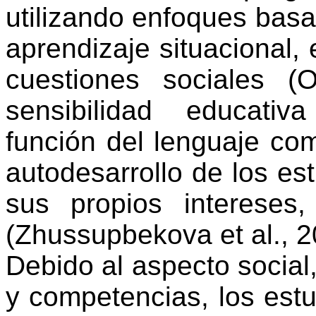
utilizando
enfoques
basa
aprendizaje
situacional
,
cuestiones
sociales
(Or
sensibilidad
educativa
función
del
lenguaje
co
autodesarrollo
de los
es
sus
propios
intereses
(
Zhussupbekova
et al., 
Debido
al
aspecto
social,
y
competencias
, los
estu