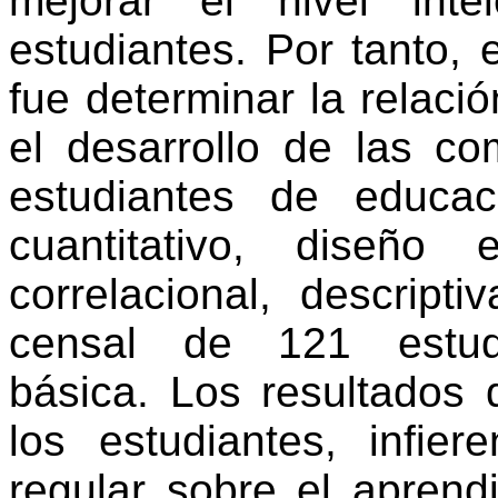
mejorar
el
nivel
inte
estudiantes
. Por tanto,
e
fue
determinar
la
relació
el
desarrollo
de las
co
estudiantes
de
educac
cuantitativo
,
diseño
es
correlacional
,
descriptiv
censal
de 121
estu
básica
. Los
resultados
los
estudiantes
,
infiere
regular
sobre
el
aprendi