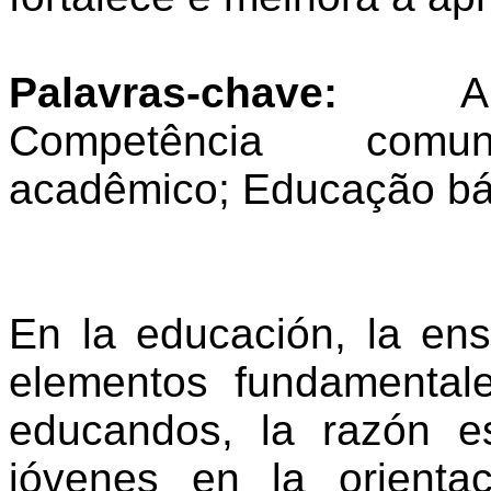
Palavras-chave
:
A
Competência
comun
acadêmico
;
Educação
bá
En
la
educación
, la
en
elementos
fundamental
educandos
, la
razón
e
jóvenes
en
la
orienta