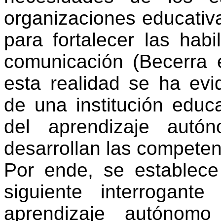
organizaciones
educativ
para
fortalecer
las
habi
comunicación
(Becerra 
esta
realidad
se ha
evi
de una
institución
educa
del
aprendizaje
autó
desarrollan
las
competen
Por
ende
, se
establece
siguiente
interrogante
aprendizaje
autónomo