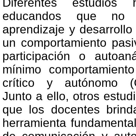
Diferentes
estudios
educandos
que n
aprendizaje
y
desarrollo
un
comportamiento
pasi
participación
o
autoaná
mínimo
comportamiento
crítico
y
autónomo
(C
Junto
a
ello
,
otros
estud
que los
docentes
brind
herramienta
fundamenta