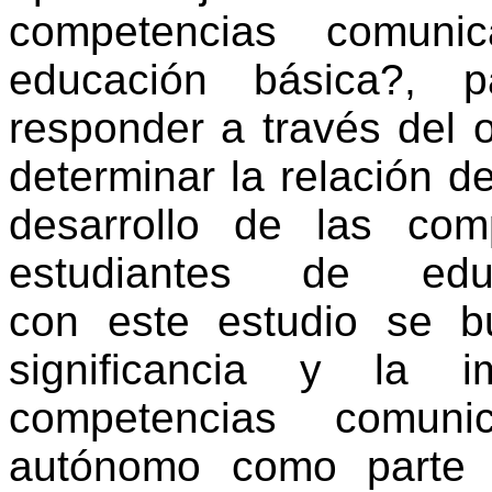
competencias
comunic
educación
básica
?,
pa
responder a
través
del
o
determinar
la
relación
de
desarrollo
de las
com
estudiantes
de
edu
con
este
estudio
se
b
significancia
y la
i
competencias
comunic
autónomo
como
parte