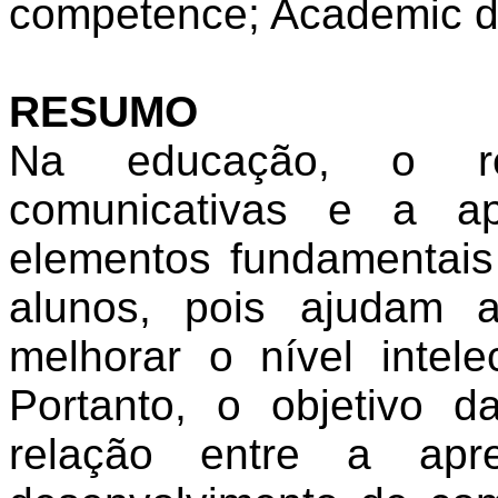
competence; Academic d
RESUMO
Na
educação
, o
r
comunicativas
e
a
a
elementos
fundamentais
alunos
, pois
ajudam
melhorar
o
nível
intele
Portanto
, o
objetivo
d
relação
entre
a
apr