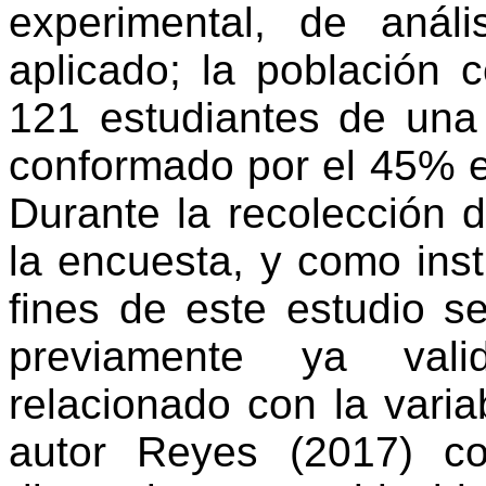
experimental, de
análi
aplicado
; la población
c
121
estudiantes
de un
conformado
por
el
45%
Durante la
recolección
la
encuesta
, y
como
ins
fines de
este
estudio
s
previamente
ya
vali
relacionado
con la vari
autor
Reyes (2017)
co