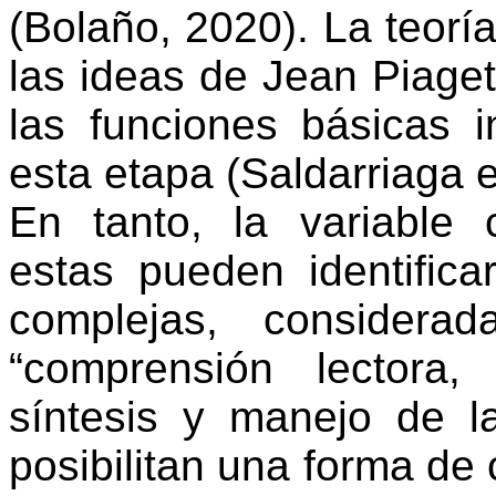
(
Bolaño
, 2020). La
teorí
las ideas de Jean Piage
las
funciones
básicas
i
esta
etapa
(Saldarriaga et
En
tanto, la variable
estas
pueden
identifica
complejas
,
considerad
“
comprensión
lectora
síntesis
y
manejo
de 
posibilitan
una forma de