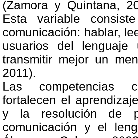
(Zamora y Quintana, 2
Esta
variable
consiste
comunicación
:
hablar
, le
usuarios
del
lenguaje
transmitir
mejor
un
men
2011).
Las
competencias
c
fortalecen
el
aprendizaj
y la
resolución
de
comunicación
y
el
leng