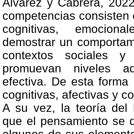
Álvarez y Cabrera, 202
competencias
consisten
cognitivas
,
emocional
demostrar
un
comportam
contextos
sociales
promuevan
niveles
a
efectiva
. De
esta
forma 
cognitivas
,
afectivas
y
co
A
su
vez
, la
teoría
del
que
el
pensamiento
se