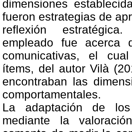
dimensiones
establecid
fueron
estrategias
de
apr
reflexión
estratégica
.
empleado
fue
acerca
d
comunicativas
,
el
cual
ítems
, del
autor
Vilà
(20
encontraban
las
dimens
comportamentales
.
La
adaptación
de lo
mediante
la
valoració