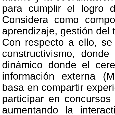
para
cumplir
el
logro
d
Considera
como
compo
aprendizaje
,
gestión
del
Con
respecto
a
ello
, s
constructivismo
,
donde
dinámico
donde
el
cer
información
externa (Ma
basa
en
compartir
experi
participar
en
concursos
aumentando
la
interact