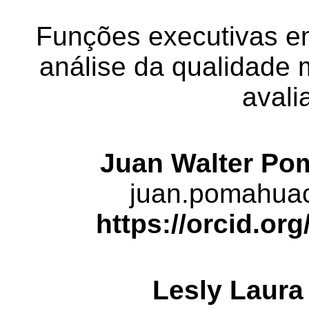
Funções executivas em
análise da qualidade 
avali
Juan Walter Po
juan.pomahua
https
://orcid.or
Lesly
Laura 