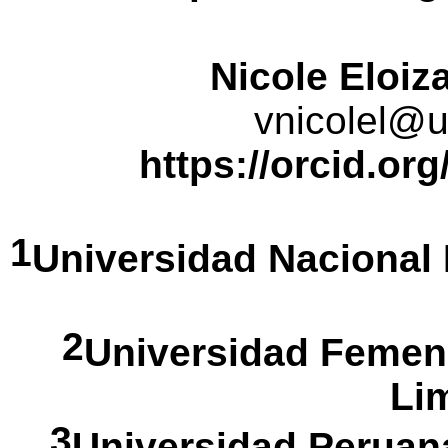
Nicole
Eloiz
vnicolel@u
https://orcid.org
1
Universidad Nacional
2
Universidad Femen
Li
3
Universidad Peruan