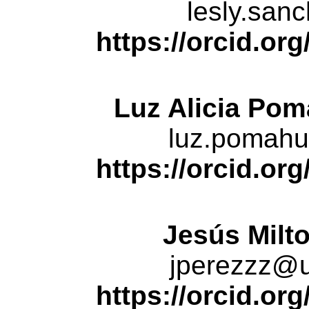
lesly.san
https
://orcid.or
Luz Alicia Po
luz.pomah
https
://orcid.or
Jesús
Milto
jperezzz@u
https
://orcid.or