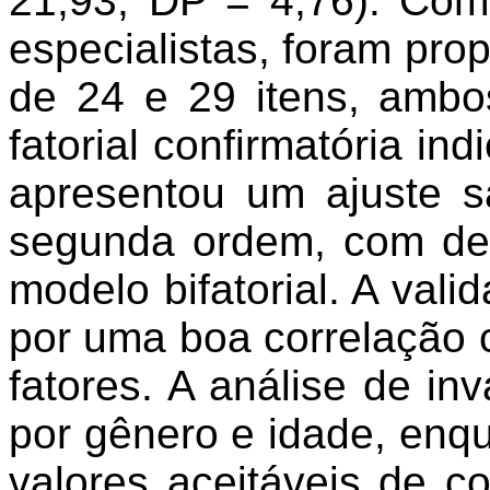
21,93, DP = 4,76). Com 
especialistas, foram pro
de 24 e 29 itens, ambos
fatorial confirmatória in
apresentou um ajuste s
segunda ordem, com d
modelo
bifatorial
. A vali
por uma boa correlação 
fatores. A análise de in
por gênero e idade, enqu
valores aceitáveis de co