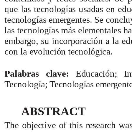
que las
tecnologías
usadas
en
edu
tecnologías emergentes.
Se
concl
las
tecnologías
más
elementales
ha
embargo,
su
incorporación
a la
ed
con
la
evolución tecnológica.
Palabras clave:
Educación;
I
Tecnología; Tecnologías
emergent
ABSTRACT
The
objective
of this
research
was