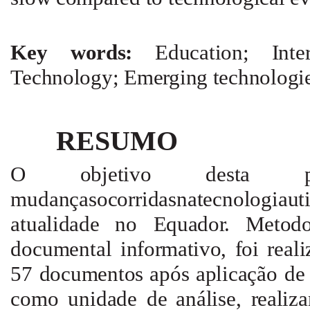
Key
words:
Education; Int
Technology; Emerging technologi
RESUMO
O
objetivo
desta
mudançasocorridasnatecnologiau
atualidade
no
Equador.
Metodo
documental
informativo,
foi
real
57
documentos
após
aplicação
de
como
unidade
de
análise, reali