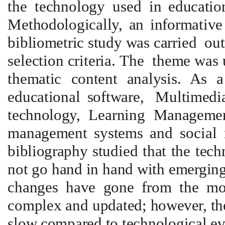
the
technology
used in
educati
Methodologically,
an
informativ
bibliometric study
was carried
ou
selection criteria.
The
theme was
thematic
content
analysis. As
educational
software, Multimedia
technology,
Learning
Managem
management systems
and
social
bibliography
studied
that
the
tech
not
go
hand
in
hand
with
emerging
changes have gone from
the
mo
complex
and
updated;
however,
th
slow compared
to
technological ev