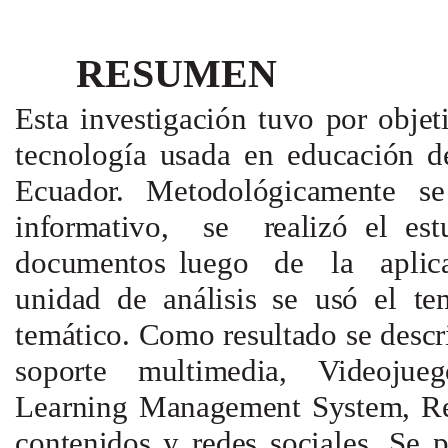
RESUMEN
Esta
investigación tuvo
por
obje
tecnología usada
en
educación
d
Ecuador.
Metodológicamente
s
informativo,
se
realizó
el
es
documentos luego
de la
apli
unidad
de
análisis
se
usó
el
te
temático.
Como
resultado
se
descr
soporte multimedia,
Videojue
Learning
Management
System,
Re
contenidos
y
redes sociales.
Se
p