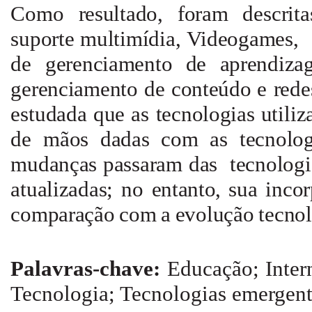
Como
resultado, foram
descri
suporte
multimídia, Videogames
de
gerenciamento
de
aprendiz
gerenciamento
de
conteúdo
e
rede
estudada que
as
tecnologias
utili
de
mãos
dadas
com
as
tecnolo
mudanças passaram
das
tecnolog
atualizadas;
no
entanto,
sua
inco
comparação
com
a
evolução
tecno
Palavras-chave:
Educação; Inter
Tecnologia; Tecnologias emergen