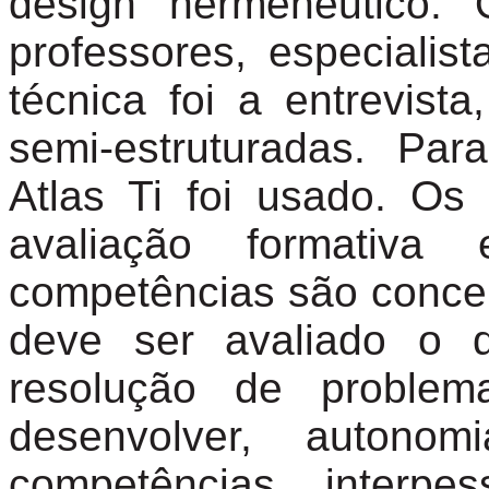
design hermenêutico. 
professores, especialis
técnica foi
a
entrevista
semi-estruturadas
. Para
Atlas
Ti foi usado. Os 
avaliação formativa
competências são concei
deve ser avaliado o 
resolução de proble
desenvolver, autono
competências interpe