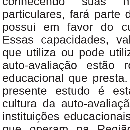
conhecendo suas ne
particulares, fará part
possui em favor do c
Essas capacidades, va
que utiliza ou pode util
auto-avaliação
estão re
educacional que presta. 
presente estudo é est
cultura da
auto-avaliaç
instituições educacionai
que operam na Regi