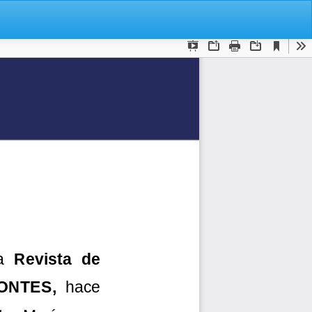
De
De
P