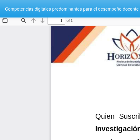
Volver
Competencias digitales predominantes para el desempeño docente 
a
los
detalles
del
artículo