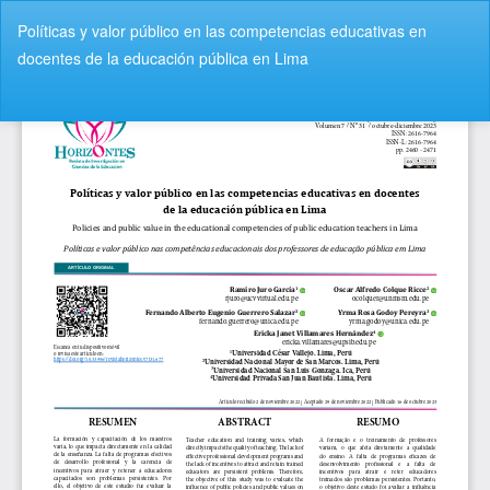
V
Políticas y valor público en las competencias educativas en
o
docentes de la educación pública en Lima
l
v
De
D
e
e
r
s
a
c
l
a
o
r
s
g
d
a
e
r
t
P
a
D
l
F
l
e
s