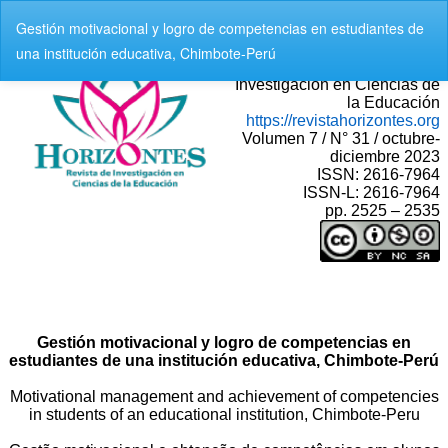
V
Gestión motivacional y logro de competencias en estudiantes de
o
una institución educativa, Chimbote-Perú
l
v
e
r
a
l
o
s
d
e
t
a
l
l
e
s