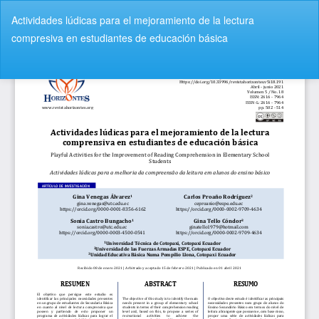
V
Actividades lúdicas para el mejoramiento de la lectura
o
compresiva en estudiantes de educación básica
l
v
De
D
e
e
r
s
a
c
l
a
o
r
s
g
d
a
e
r
t
P
a
D
l
F
l
e
s