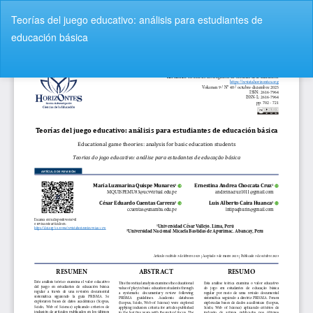
V
Teorías del juego educativo: análisis para estudiantes de
o
educación básica
l
v
De
D
e
e
r
s
a
c
l
a
o
r
s
g
d
a
e
r
t
P
a
D
l
F
l
e
s