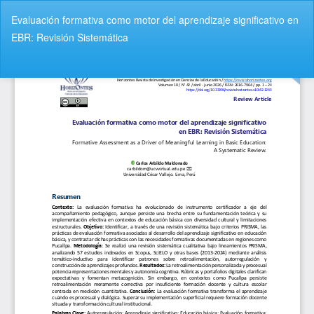
V
Evaluación formativa como motor del aprendizaje significativo en
o
EBR: Revisión Sistemática
l
v
De
D
e
e
r
s
a
c
l
a
o
r
s
g
d
a
e
r
t
P
a
D
l
F
l
e
s