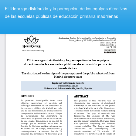
V
El liderazgo distribuido y la percepción de los equipos directivos
o
de las escuelas públicas de educación primaria madrileñas
l
v
De
D
e
e
r
s
a
c
l
a
o
r
s
g
d
a
e
r
t
P
a
D
l
F
l
e
s