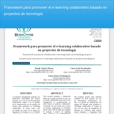
V
Framework para promover el e-learning colaborativo basado en
o
proyectos de tecnología
l
v
De
D
e
e
r
s
a
c
l
a
o
r
s
g
d
a
e
r
t
P
a
D
l
F
l
e
s