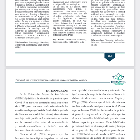
d
e
l
a
r
t
í
c
u
l
o