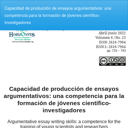
V
Capacidad de producción de ensayos argumentativos: una
o
competencia para la formación de jóvenes científico-
l
investigadores
v
e
r
a
l
o
s
d
e
t
a
l
l
e
s