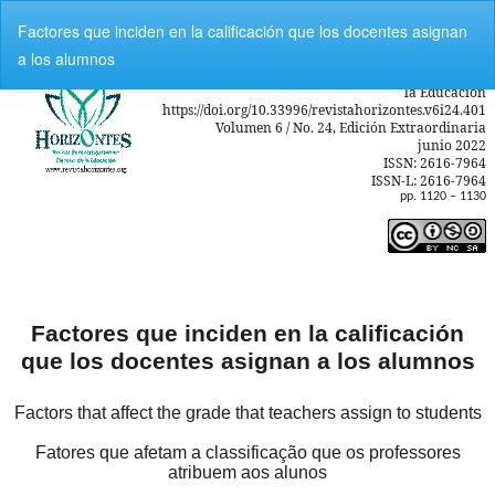
V
Factores que inciden en la calificación que los docentes asignan
o
a los alumnos
l
v
e
r
a
l
o
s
d
e
t
a
l
l
e
s