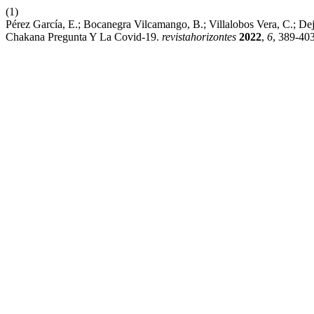
(1)
Pérez García, E.; Bocanegra Vilcamango, B.; Villalobos Vera, C.; 
Chakana Pregunta Y La Covid-19.
revistahorizontes
2022
,
6
, 389-403