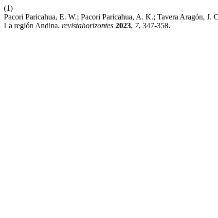
(1)
Pacori Paricahua, E. W.; Pacori Paricahua, A. K.; Tavera Aragón, J
La región Andina.
revistahorizontes
2023
,
7
, 347-358.