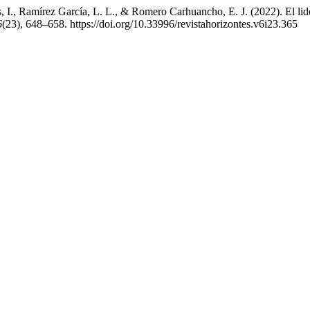
, I., Ramírez García, L. L., & Romero Carhuancho, E. J. (2022). El lid
6
(23), 648–658. https://doi.org/10.33996/revistahorizontes.v6i23.365