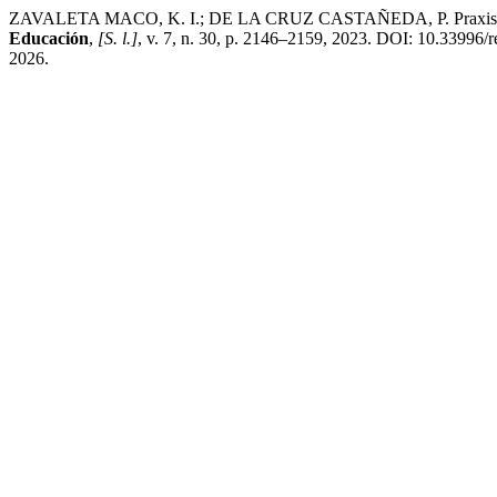
ZAVALETA MACO, K. I.; DE LA CRUZ CASTAÑEDA, P. Praxis profesion
Educación
,
[S. l.]
, v. 7, n. 30, p. 2146–2159, 2023. DOI: 10.33996/re
2026.