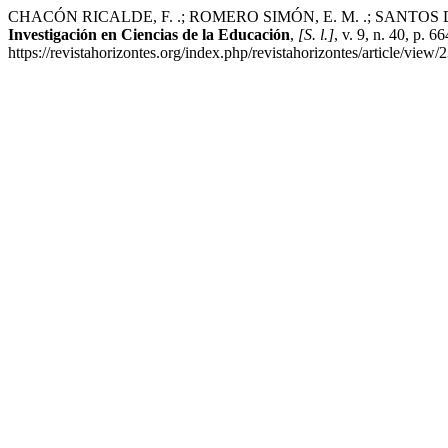
CHACÓN RICALDE, F. .; ROMERO SIMÓN, E. M. .; SANTOS DIAZ, E. F
Investigación en Ciencias de la Educación
,
[S. l.]
, v. 9, n. 40, p.
https://revistahorizontes.org/index.php/revistahorizontes/article/view