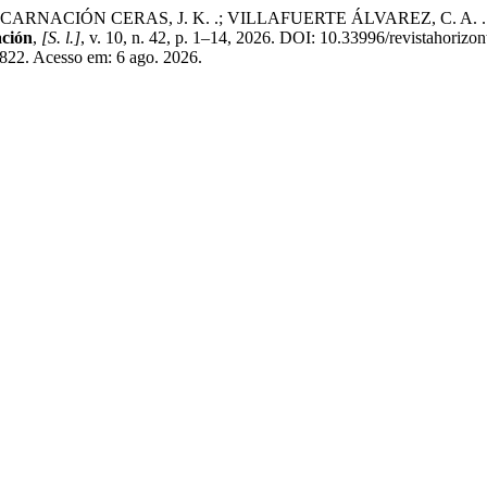
CIÓN CERAS, J. K. .; VILLAFUERTE ÁLVAREZ, C. A. . Estimulaci
ación
,
[S. l.]
, v. 10, n. 42, p. 1–14, 2026. DOI: 10.33996/revistahorizo
/2822. Acesso em: 6 ago. 2026.