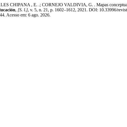
IPANA , E. .; CORNEJO VALDIVIA, G. . Mapas conceptuales como
ducación
,
[S. l.]
, v. 5, n. 21, p. 1602–1612, 2021. DOI: 10.33996/revis
/344. Acesso em: 6 ago. 2026.