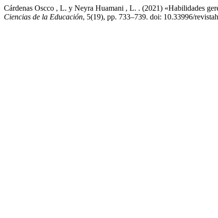
Cárdenas Oscco , L. y Neyra Huamani , L. . (2021) «Habilidades ger
Ciencias de la Educación
, 5(19), pp. 733–739. doi: 10.33996/revista