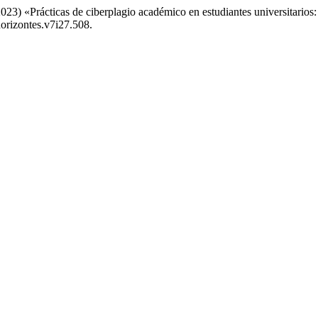
2023) «Prácticas de ciberplagio académico en estudiantes universitario
horizontes.v7i27.508.