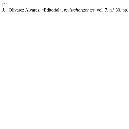
[1]
J. . Olivarez Alvares, «Editorial»,
revistahorizontes
, vol. 7, n.º 30, p