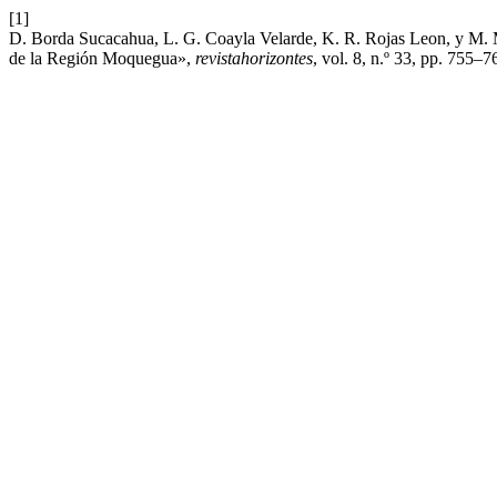
[1]
D. Borda Sucacahua, L. G. Coayla Velarde, K. R. Rojas Leon, y M. Ma
de la Región Moquegua»,
revistahorizontes
, vol. 8, n.º 33, pp. 755–7