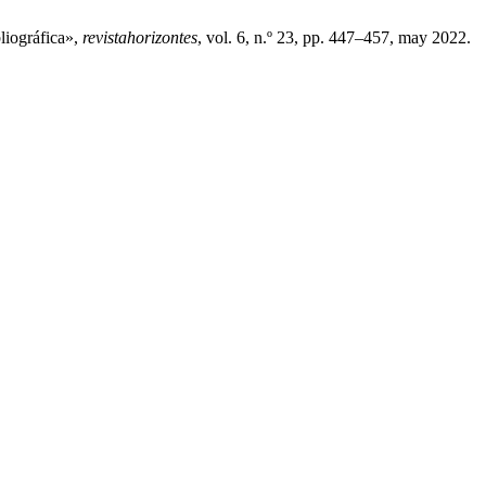
liográfica»,
revistahorizontes
, vol. 6, n.º 23, pp. 447–457, may 2022.