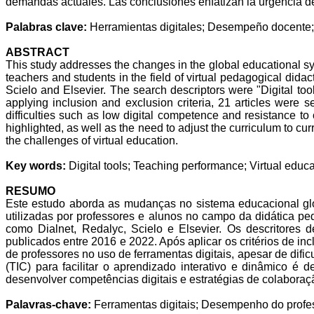
demandas actuales. Las conclusiones enfatizan la urgencia de 
Palabras clave:
Herramientas digitales; Desempeño docente;
ABSTRACT
This study addresses the changes in the global educational sys
teachers and students in the field of virtual pedagogical di
Scielo and Elsevier. The search descriptors were "Digital too
applying inclusion and exclusion criteria, 21 articles were se
difficulties such as low digital competence and resistance to
highlighted, as well as the need to adjust the curriculum to 
the challenges of virtual education.
Key words:
Digital tools; Teaching performance; Virtual educa
RESUMO
Este estudo aborda as mudanças no sistema educacional glob
utilizadas por professores e alunos no campo da didática p
como Dialnet, Redalyc, Scielo e Elsevier. Os descritores 
publicados entre 2016 e 2022. Após aplicar os critérios de i
de professores no uso de ferramentas digitais, apesar de di
(TIC) para facilitar o aprendizado interativo e dinâmico 
desenvolver competências digitais e estratégias de colaboraçã
Palavras-chave:
Ferramentas digitais; Desempenho do prof