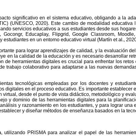
acto significativo en el sistema educativo, obligando a la ad
 (TIC) (UNESCO, 2020). Este cambio de modalidad educativa l
ndando servicios educativos a sus estudiantes desde sus hogare
 Gocongr, Educaplay, Flipgrid, Google Classroom, Moodle, 
 estudiantes en un entorno educativo virtual (Martín et al., 202
ante para lograr aprendizajes de calidad, y la evaluación del 
uye en la calidad de la educación y es necesario desarrollar r
ón de herramientas digitales es crucial para enfrentar los retos
e trabajo colaborativo para adaptarse a las nuevas demandas d
mientas tecnológicas empleadas por los docentes y estudiante
s digitales en el proceso educativo. Es importante establecer el
virtual, desde el punto de vista didáctico, metodológico y evalu
jo y dominio de las herramientas digitales para la planificac
análisis y razonamiento en los estudiantes, y para lograr una e
a establecer y diseñar métodos de enseñanza basados en la tecn
a, utilizando PRISMA para analizar el papel de las herramie