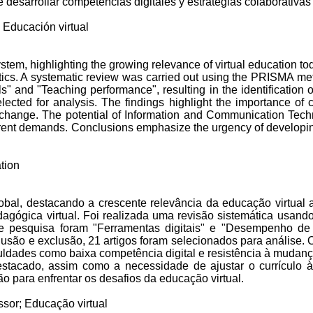
desarrollar competencias digitales y estrategias colaborativas 
 Educación virtual
tem, highlighting the growing relevance of virtual education tod
dactics. A systematic review was carried out using the PRISMA m
ls" and "Teaching performance", resulting in the identification 
lected for analysis. The findings highlight the importance of c
 change. The potential of Information and Communication Techno
current demands. Conclusions emphasize the urgency of developin
tion
al, destacando a crescente relevância da educação virtual at
edagógica virtual. Foi realizada uma revisão sistemática us
de pesquisa foram "Ferramentas digitais" e "Desempenho de en
nclusão e exclusão, 21 artigos foram selecionados para análise.
ficuldades como baixa competência digital e resistência à muda
é destacado, assim como a necessidade de ajustar o currículo
o para enfrentar os desafios da educação virtual.
essor; Educação
virtual