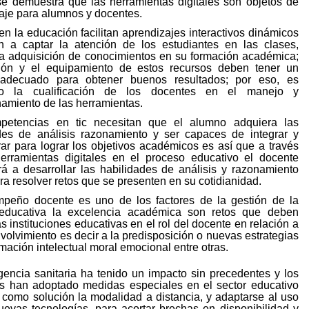
se demuestra que las herramientas digitales son objetos de
aje para alumnos y docentes.
en la educación facilitan aprendizajes interactivos dinámicos
 a captar la atención de los estudiantes en las clases,
a adquisición de conocimientos en su formación académica;
ción y el equipamiento de estos recursos deben tener un
adecuado para obtener buenos resultados; por eso, es
io la cualificación de los docentes en el manejo y
amiento de las herramientas.
petencias en tic necesitan que el alumno adquiera las
des de análisis razonamiento y ser capaces de integrar y
rar para lograr los objetivos académicos es así que a través
erramientas digitales en el proceso educativo el docente
irá a desarrollar las habilidades de análisis y razonamiento
ara resolver retos que se presenten en su cotidianidad.
peño docente es uno de los factores de la gestión de la
 educativa la excelencia académica son retos que deben
s instituciones educativas en el rol del docente en relación a
volvimiento es decir a la predisposición o nuevas estrategias
mación intelectual moral emocional entre otras.
encia sanitaria ha tenido un impacto sin precedentes y los
s han adoptado medidas especiales en el sector educativo
como solución la modalidad a distancia, y adaptarse al uso
uevas tecnologías, para acortar brechas en disponibilidad y