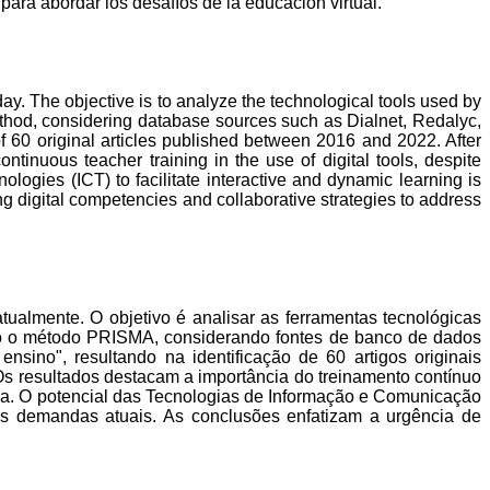
para abordar los desafíos de la educación virtual.
ay. The objective is to analyze the technological tools used by
ethod, considering database sources such as Dialnet, Redalyc,
of 60 original articles published between 2016 and 2022. After
ontinuous teacher training in the use of digital tools, despite
logies (ICT) to facilitate interactive and dynamic learning is
g digital competencies and collaborative strategies to address
ualmente. O objetivo é analisar as ferramentas tecnológicas
ando o método PRISMA, considerando fontes de banco de dados
sino", resultando na identificação de 60 artigos originais
 Os resultados destacam a importância do treinamento contínuo
nça. O potencial das Tecnologias de Informação e Comunicação
 às demandas atuais. As conclusões enfatizam a urgência de