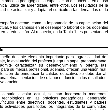
 el proceso pedagógico, la capacitación del docente en el uso
ica lúdica de aprendizaje, entre otros. Los resultados de la
dad de actualizar y adaptar el currículo a las demandas de la
sempeño docente, como la importancia de la capacitación del
actual, y los cambios en el desempeño laboral de los docentes
s en la educación.
Al respecto, en la Tabla 1, es presentado el
do
peño docente elemento importante para lograr calidad de
aje, la evaluación del profesor juega un papel preponderante
admite caracterizar su desenvolvimiento y orienta las
 para su mejora profesional, además, ofrecen una visión real
ntención de enriquecer la calidad educativa; se debe dar al
 una retroalimentación de su labor en función a los resultados
 valoración.
scenario escolar actual, se han incorporado modernos
s tecnológicos en las prácticas pedagógicas, generando
ínculos entre directivos, docentes, estudiantes y padres
o actividades para todos los integrantes de la comunidad