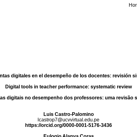
Hor
tas digitales en el desempeño de los docentes: revisión s
Digital tools in teacher performance: systematic review
as digitais no desempenho dos professores: uma revisão s
Luis Castro-Palomino
lcastrop7@ucvvirtual.edu.pe
https
://orcid.org/
0000-0001-5176-3436
Eulogio Alanya Coras