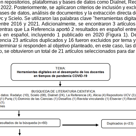
 repositorios, plataformas y bases de datos como Dialnet, Reda
2022. Posteriormente, se aplicaron criterios de inclusión y exclu
bases de datos, análisis de documentos y la extracción direct
 y Scielo. Se utilizaron las palabras clave "herramientas digit
entre 2016 y 2021. Adicionalmente, se encontraron 3 artícul
entras que La Referencia aportó 2 resultados en español entr
s en español, incluyendo 1 publicado en 2020 (Figura 1). Desp
dencia 23 artículos duplicados y 16 fueron excluidos por tema 
erminar si responden al objetivo planteado, en este caso, las de
, se obtuvieron un total de 21 artículos seleccionados para dar r