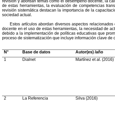
revisión y abordan temas como el desempeño docente, la calid
de estas herramientas, la evaluación de competencias transv
revisión sistemática destacan la importancia de la capacitac
sociedad actual.
Estos artículos abordan diversos aspectos relacionados
docente en el uso de estas herramientas, la necesidad de act
debido a la implementación de políticas educativas que pro
proceso de sistematización
que incluye información clave de ca
N°
Base de datos
Autor(es) /año
1
Dialnet
Martínez et al. (2016)
2
La Referencia
Silva (2016)