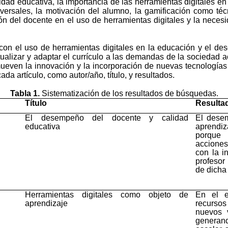
ad educativa, la importancia de las herramientas digitales en
ersales, la motivación del alumno, la gamificación como técn
ión del docente en el uso de herramientas digitales y la necesi
 con el uso de herramientas digitales en la educación y el de
ualizar y adaptar el currículo a las demandas de la sociedad 
mueven la innovación y la incorporación de nuevas tecnología
da artículo, como autor/año, título, y resultados.
Tabla 1.
Sistematización de los resultados de búsquedas.
Título
Resulta
El desempeño del docente y calidad
El desem
educativa
aprendiz
porque 
acciones
con la i
profesor
de dicha
Herramientas digitales como objeto de
En el e
aprendizaje
recurso
nuevos v
generand