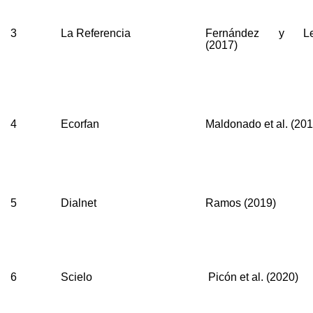
3
La Referencia
Fernández y L
(2017)
4
Ecorfan
Maldonado et al. (201
5
Dialnet
Ramos (2019)
6
Scielo
Picón et al. (2020)