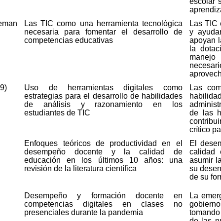
escolar 
aprendiz
eman
Las TIC como una herramienta tecnológica
Las TIC 
necesaria para fomentar el desarrollo de
y ayudan
competencias educativas
apoyan l
la dota
manejo 
necesar
aprovech
9)
Uso de herramientas digitales como
Las com
estrategias para el desarrollo de habilidades
habilida
de análisis y razonamiento en los
administ
estudiantes de TIC
de las h
contribu
crítico p
Enfoques teóricos de productividad en el
El desem
desempeño docente y la calidad de
calidad
educación en los últimos 10 años: una
asumir la
revisión de la literatura científica
su desen
de su for
Desempeño y formación docente en
La emerg
competencias digitales en clases no
gobierno
presenciales durante la pandemia
tomando 
de las n