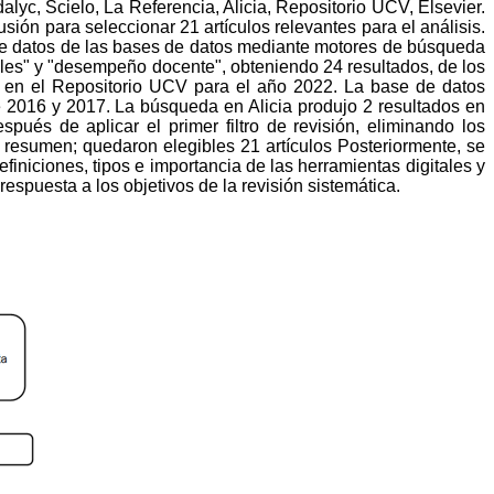
lyc, Scielo, La Referencia, Alicia, Repositorio UCV, Elsevier.
sión para seleccionar 21 artículos relevantes para el análisis.
a de datos de las bases de datos mediante motores de búsqueda
ales" y "desempeño docente", obteniendo 24 resultados, de los
os en el Repositorio UCV para el año 2022. La base de datos
e 2016 y 2017. La búsqueda en Alicia produjo 2 resultados en
ués de aplicar el primer filtro de revisión, eliminando los
y resumen; quedaron elegibles 21 artículos Posteriormente, se
finiciones, tipos e importancia de las herramientas digitales y
espuesta a los objetivos de la revisión sistemática.