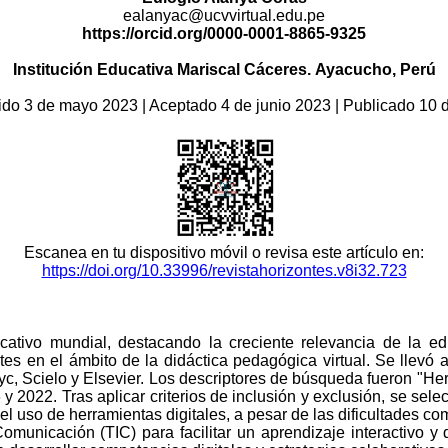
ealanyac@ucvvirtual.edu.pe
https
://orcid.org/
0000-0001-8865-9325
Institución Educativa Mariscal Cáceres.
Ayacucho, Perú
bido 3 de mayo 2023 | Aceptado 4 de junio 2023 | Publicado 10
Escanea en tu dispositivo móvil o revisa este artículo en:
https://doi.org/10.33996/revistahorizontes.v8i32.723
tivo mundial, destacando la creciente relevancia de la educ
ntes en el ámbito de la didáctica pedagógica virtual. Se llev
c, Scielo y Elsevier. Los descriptores de búsqueda fueron "Her
 y 2022. Tras aplicar criterios de inclusión y exclusión, se sel
el uso de herramientas digitales, a pesar de las dificultades co
Comunicación (TIC) para facilitar un aprendizaje interactivo y 