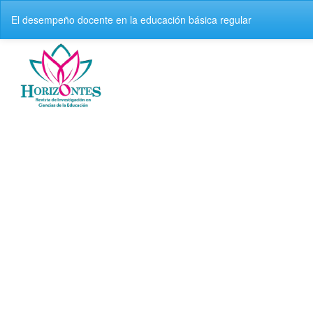
Volver
El desempeño docente en la educación básica regular
a
los
detalles
del
artículo