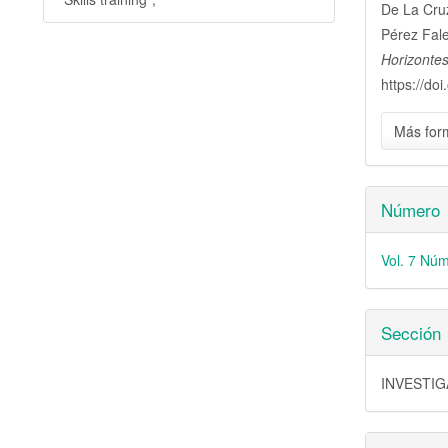
De La Cruz
artícu
Pérez Fale
Horizontes
https://do
Más for
Número
Vol. 7 Núm
Sección
INVESTI