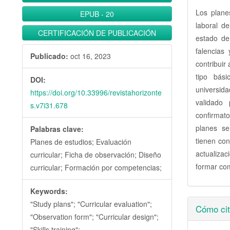
Los plane
EPUB
-
20
laboral de
CERTIFICACIÓN DE PUBLICACIÓN
estado de 
falencias
Publicado:
oct 16, 2023
contribuir
tipo bás
DOI:
universida
https://doi.org/10.33996/revistahorizonte
validado 
s.v7i31.678
confirmato
planes se
Palabras clave:
tienen con
Planes de estudios; Evaluación
actualizac
curricular; Ficha de observación; Diseño
formar com
curricular; Formación por competencias;
Keywords:
Detall
"Study plans"; "Curricular evaluation";
Cómo cit
"Observation form"; "Curricular design";
del
"Skills training";