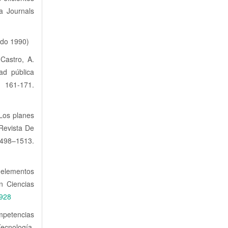
a Journals
cado 1990)
 Castro, A.
ad pública
1-171.
 Los planes
 Revista De
8–1513.
 elementos
n Ciencias
2928
mpetencias
ecnología,