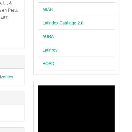
, L., &
MIAR
a en Perú.
2487.
Latindex Catálogo 2.0
AURA
Latinrev
ROAD
rizontes
VIDEO