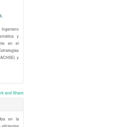
o.
 Ingeniero
emática y
nte en el
trategias
(FACHSE) y
iba en la
 eficientes