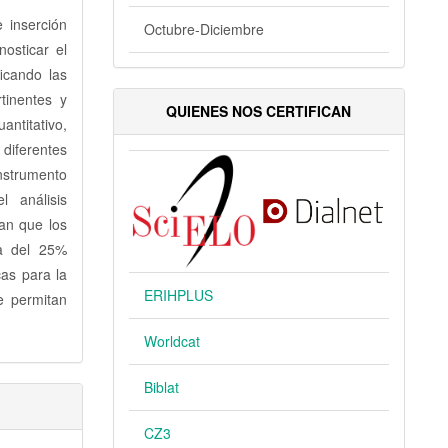
 inserción
Octubre-Diciembre
nosticar el
ficando las
tinentes y
QUIENES NOS CERTIFICAN
antitativo,
iferentes
instrumento
l análisis
ran que los
ca del 25%
cas para la
ERIHPLUS
ue permitan
Worldcat
Biblat
CZ3