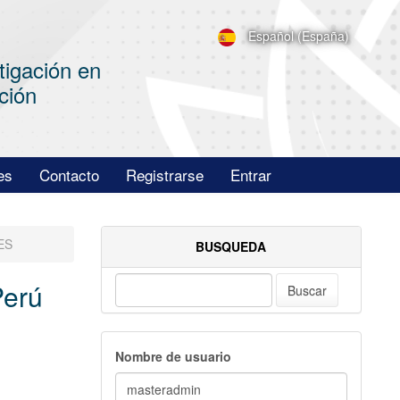
Español (España)
tigación en
ción
es
Contacto
Registrarse
Entrar
ES
BUSQUEDA
Perú
Buscar
Nombre de usuario