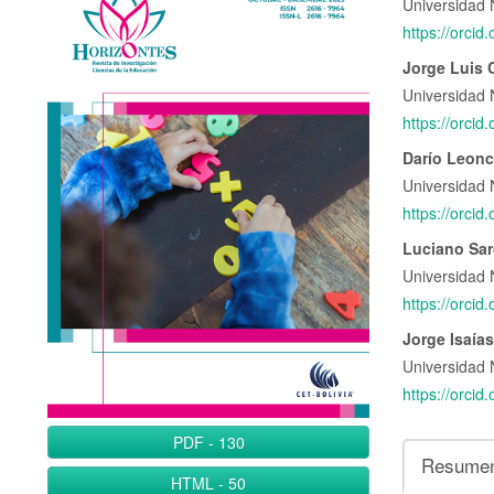
Universidad 
lateral
princi
https://orci
del
del
Jorge Luis 
artículo
artícu
Universidad 
https://orci
Darío Leonci
Universidad 
https://orci
Luciano Sar
Universidad 
https://orci
Jorge Isaía
Universidad 
https://orci
PDF
-
130
Resume
HTML
-
50