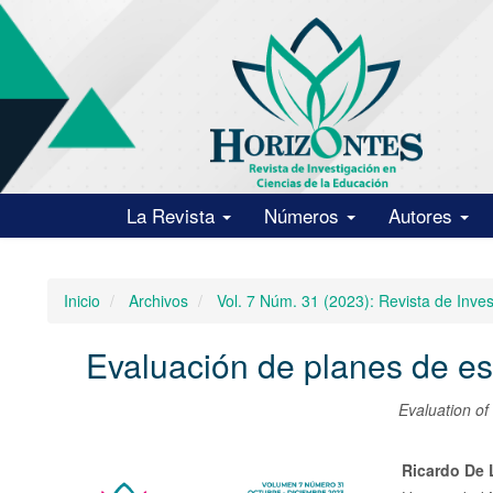
Navegación
principal
Contenido
principal
Barra
lateral
La Revista
Números
Autores
Inicio
Archivos
Vol. 7 Núm. 31 (2023): Revista de Inve
Evaluación de planes de es
Evaluation of
Barra
Conte
Ricardo De 