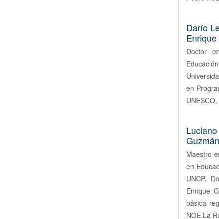
Darío Le
Enrique
Doctor en
Educación,
Universida
en Program
UNESCO, lí
Luciano
Guzmán 
Maestro e
en Educac
UNCP. Doc
Enrique G
básica re
NOE La Ro