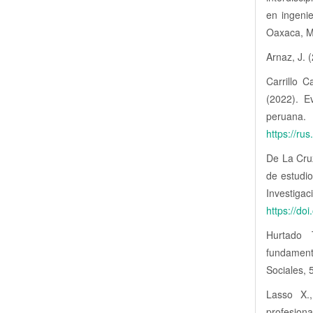
en ingeni
Oaxaca, M
Arnaz, J. 
Carrillo C
(2022). E
perua
https://ru
De La Cruz
de estudio
Invest
https://do
Hurtado T
fundament
Sociales, 
Lasso X.,
profesion