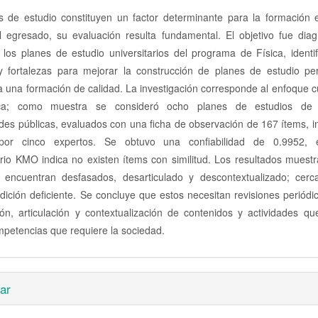
s de estudio constituyen un factor determinante para la formación e
l egresado, su evaluación resulta fundamental. El objetivo fue diag
los planes de estudio universitarios del programa de Física, identi
 y fortalezas para mejorar la construcción de planes de estudio per
 a una formación de calidad. La investigación corresponde al enfoque cu
ica; como muestra se consideró ocho planes de estudios de d
des públicas, evaluados con una ficha de observación de 167 ítems, 
por cinco expertos. Se obtuvo una confiabilidad de 0.9952, e
rio KMO indica no existen ítems con similitud. Los resultados muest
 encuentran desfasados, desarticulado y descontextualizado; cer
dición deficiente. Se concluye que estos necesitan revisiones periódi
ión, articulación y contextualización de contenidos y actividades q
petencias que requiere la sociedad.
es
ar