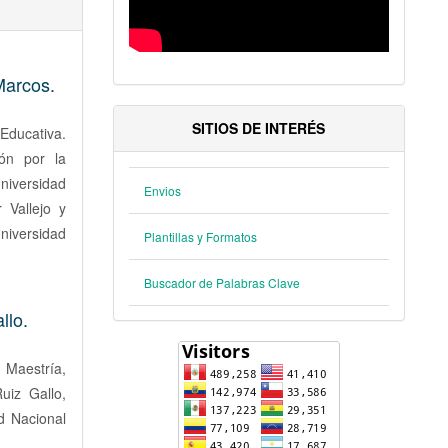
Marcos.
SITIOS DE INTERÉS
Educativa.
ón por la
iversidad
Envios
 Vallejo y
niversidad
Plantillas y Formatos
Buscador de Palabras Clave
llo.
, Maestría,
uiz Gallo,
d Nacional