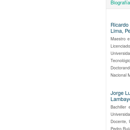
Biografía
Ricardo
Lima, P
Maestro e
Licencia
Universi
Tecnológi
Doctorand
Nacional 
Jorge L
Lambaye
Bachiller 
Universid
Docente, 
Pedro Ruiz