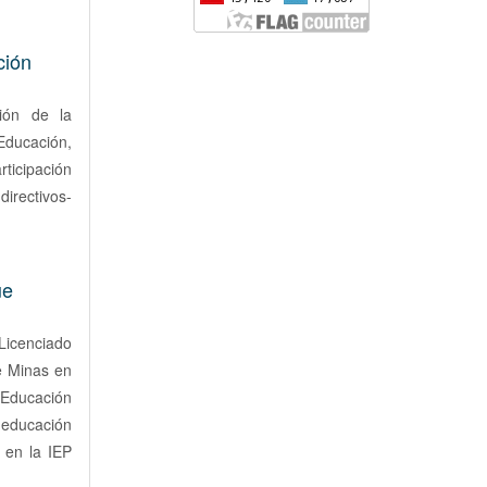
ción
ción de la
 Educación,
rticipación
irectivos-
ue
Licenciado
e Minas en
 Educación
 educación
 en la IEP