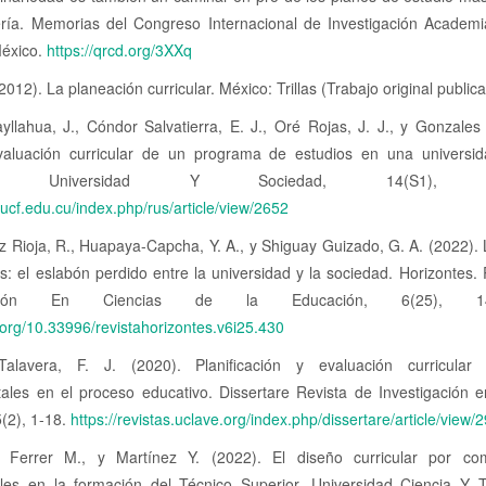
ería. Memorias del Congreso Internacional de Investigación Academi
éxico.
https://qrcd.org/3XXq
(2012). La planeación curricular. México: Trillas (Trabajo original publi
ayllahua, J., Cóndor Salvatierra, E. J., Oré Rojas, J. J., y Gonzales
valuación curricular de un programa de estudios en una universid
na. Universidad Y Sociedad, 14(S1), 16
s.ucf.edu.cu/index.php/rus/article/view/2652
 Rioja, R., Huapaya-Capcha, Y. A., y Shiguay Guizado, G. A. (2022).
s: el eslabón perdido entre la universidad y la sociedad. Horizontes.
igación En Ciencias de la Educación, 6(25), 149
i.org/10.33996/revistahorizontes.v6i25.430
alavera, F. J. (2020). Planificación y evaluación curricular
ales en el proceso educativo. Dissertare Revista de Investigación e
5(2), 1-18.
https://revistas.uclave.org/index.php/dissertare/article/view/
 Ferrer M., y Martínez Y. (2022). El diseño curricular por co
ales en la formación del Técnico Superior. Universidad Ciencia Y T