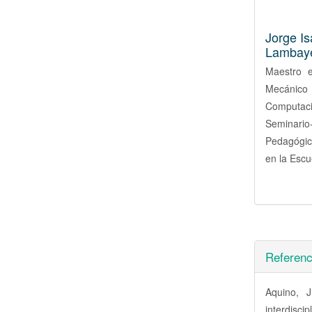
Jorge I
Lambaye
Maestro e
Mecánico
Computac
Seminari
Pedagógic
en la Escu
Referenc
Aquino, 
interdisci