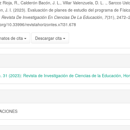
 Rioja, R., Calderón Bacón, J. L., Villar Valenzuela, D. L. ., Sarcco Usto
lo
n, J. I. (2023). Evaluación de planes de estudio del programa de Físic
 Revista De Investigación En Ciencias De La Educación
,
7
(31), 2472–
i.org/10.33996/revistahorizontes.v7i31.678
matos de cita
Descargar cita
. 31 (2023): Revista de Investigación de Ciencias de la Educación, Ho
GACIONES