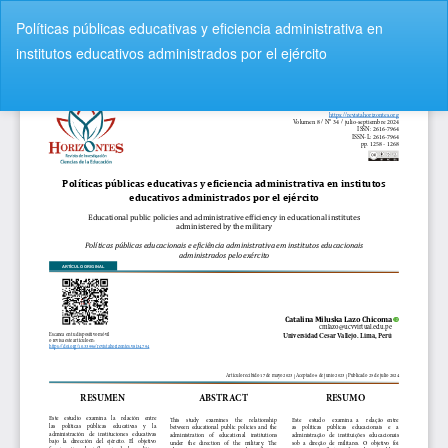
V
Políticas públicas educativas y eficiencia administrativa en
o
institutos educativos administrados por el ejército
l
v
De
D
e
e
r
s
a
c
l
a
o
r
s
g
d
a
e
r
t
P
a
D
l
F
l
e
s