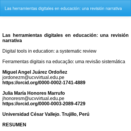
V
Las herramientas digitales en educación: una revisión narrativa
o
l
v
e
r
a
l
o
s
d
e
t
a
l
l
e
s