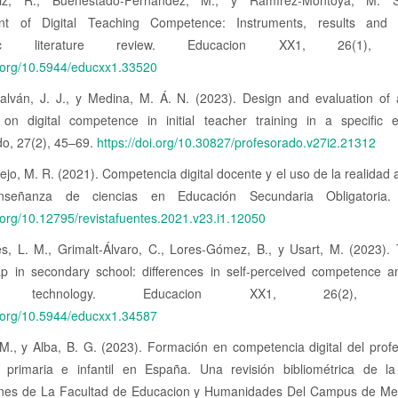
uiz, R., Buenestado-Fernández, M., y Ramírez-Montoya, M. S
nt of Digital Teaching Competence: Instruments, results and p
atic literature review. Educacion XX1, 26(1), 2
i.org/10.5944/educxx1.33520
alván, J. J., y Medina, M. Á. N. (2023). Design and evaluation of 
on digital competence in initial teacher training in a specific e
do, 27(2), 45–69.
https://doi.org/10.30827/profesorado.v27i2.21312
jo, M. R. (2021). Competencia digital docente y el uso de la realida
señanza de ciencias en Educación Secundaria Obligatoria.
i.org/10.12795/revistafuentes.2021.v23.i1.12050
s, L. M., Grimalt-Álvaro, C., Lores-Gómez, B., y Usart, M. (2023). 
p in secondary school: differences in self-perceived competence an
ds technology. Educacion XX1, 26(2), 29
i.org/10.5944/educxx1.34587
M., y Alba, B. G. (2023). Formación en competencia digital del prof
 primaria e infantil en España. Una revisión bibliométrica de la l
ones de La Facultad de Educacion y Humanidades Del Campus de Melil