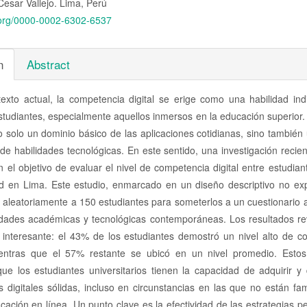
Cesar Vallejo. Lima, Perú
pal
d.org/0000-0002-6302-6537
lo
n
Abstract
texto actual, la competencia digital se erige como una habilidad ind
studiantes, especialmente aquellos inmersos en la educación superior
o solo un dominio básico de las aplicaciones cotidianas, sino tambié
e habilidades tecnológicas. En este sentido, una investigación recien
 el objetivo de evaluar el nivel de competencia digital entre estudia
ad en Lima. Este estudio, enmarcado en un diseño descriptivo no exp
 aleatoriamente a 150 estudiantes para someterlos a un cuestionario
idades académicas y tecnológicas contemporáneas. Los resultados re
interesante: el 43% de los estudiantes demostró un nivel alto de c
mientras que el 57% restante se ubicó en un nivel promedio. Estos
ue los estudiantes universitarios tienen la capacidad de adquirir y 
s digitales sólidas, incluso en circunstancias en las que no están fam
cación en línea. Un punto clave es la efectividad de las estrategias 