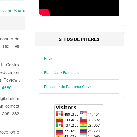
Docente del
SITIOS DE INTERÉS
, 165–196.
Envios
I., Castro-
education:
Plantillas y Formatos
s Review /
Buscador de Palabras Clave
2.4680
tal skills,
an context.
5–232.
rception of