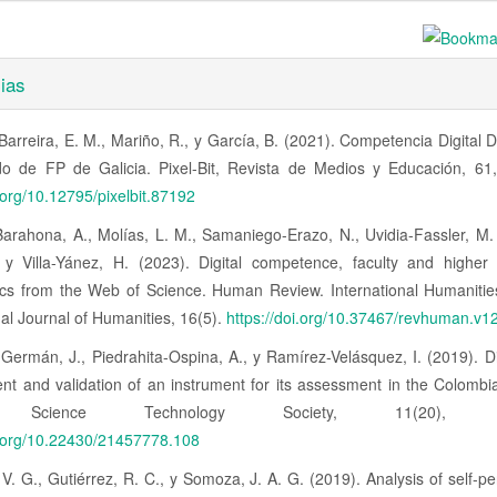
ias
 Barreira, E. M., Mariño, R., y García, B. (2021). Competencia Digital 
do de FP de Galicia. Pixel-Bit, Revista de Medios y Educación, 61
i.org/10.12795/pixelbit.87192
arahona, A., Molías, L. M., Samaniego-Erazo, N., Uvidia-Fassler, M. 
, y Villa-Yánez, H. (2023). Digital competence, faculty and higher 
rics from the Web of Science. Human Review. International Humanitie
nal Journal of Humanities, 16(5).
https://doi.org/10.37467/revhuman.v1
Germán, J., Piedrahita-Ospina, A., y Ramírez-Velásquez, I. (2019). Digi
t and validation of an instrument for its assessment in the Colombi
gy Science Technology Society, 11(20), 20
i.org/10.22430/21457778.108
V. G., Gutiérrez, R. C., y Somoza, J. A. G. (2019). Analysis of self-pe