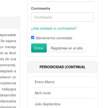
Contraseña
¿Has olvidado tu contraseña?
ispensable
Mantenerme conectado
. Se espera
n un manejo
Entrar
Regístrese en el sitio
te se llevó
ntes de una
erimental,
PERIODICIDAD (CONTINUA)
 adaptado a
velaron un
Enero-Marzo
ompetencia
 hallazgos
Abril-Junio
desarrollar
iliarizados
Julio-Septiembre
pedagógicas