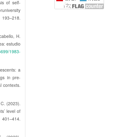
is of self-
runiversity
93–218.
cabello, H.
ea: estudio
35699/1983-
lescents: a
gs in pre-
l contexts.
 C. (2023).
s’ level of
, 401–414.