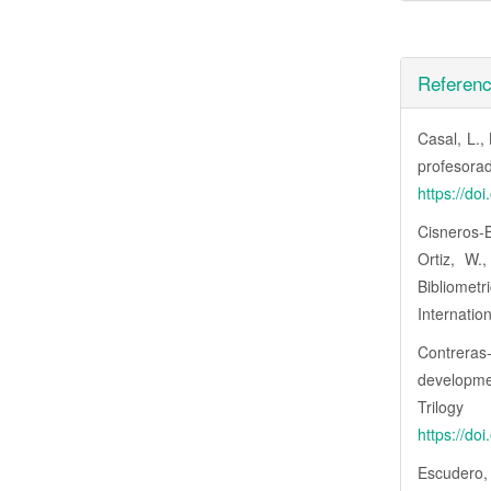
Referenc
Casal, L.,
profesora
https://do
Cisneros-B
Ortiz, W.
Bibliomet
Internatio
Contreras-
developmen
Trilo
https://do
Escudero, 