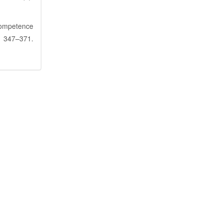
 competence
, 347–371.