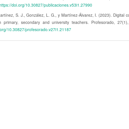
https://doi.org/10.30827/publicaciones.v53i1.27990
tínez, S. J., González, L. G., y Martínez-Álvarez, I. (2023). Digital
h primary, secondary and university teachers. Profesorado, 27(1)
i.org/10.30827/profesorado.v27i1.21187