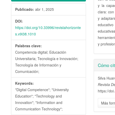
y la capa
Publicado:
abr 1, 2025
clara: co
y adaptar
DOI:
educativo
https://doi.org/10.33996/revistahorizonte
educativa
s.v9i38.1010
herramien
y profesion
Palabras clave:
Competencia digital; Educación
Universitaria; Tecnología e Innovación;
Detall
Cómo cit
Tecnología de Información y
del
Comunicación;
Silva Huar
artícu
Keywords:
Revista De
"Digital Competence"; "University
https://do
Education"; "Technology and
Innovation"; "Information and
Más for
Communication Technology";