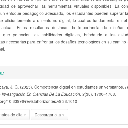
cidad de aprovechar las herramientas virtuales disponibles. La con
n un enfoque pedagógico adecuado, los estudiantes pueden superar la
se eficientemente a un entorno digital, lo cual es fundamental en e
 actual. Estos resultados destacan la importancia de diseñar e
s que potencien las habilidades digitales, brindando a los estud
tas necesarias para enfrentar los desafíos tecnológicos en su camino
al.
es
ar
caya, J. G. (2025). Competencia digital en estudiantes universitarios.
H
lo
 Investigación En Ciencias De La Educación
,
9
(38), 1700–1708.
i.org/10.33996/revistahorizontes.v9i38.1010
matos de cita
Descargar cita