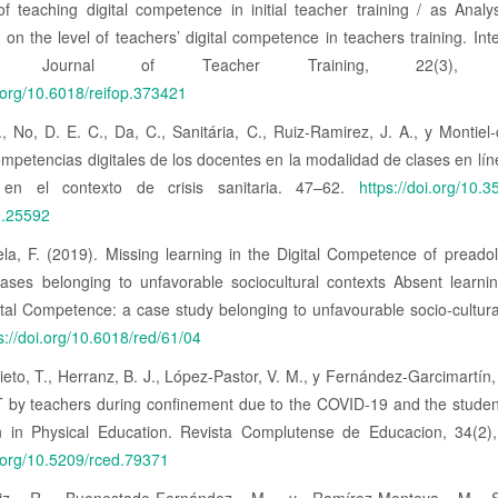
of teaching digital competence in initial teacher training / as Analys
 on the level of teachers’ digital competence in teachers training. Inte
onic Journal of Teacher Training, 22(3), 1
i.org/10.6018/reifop.373421
, No, D. E. C., Da, C., Sanitária, C., Ruiz-Ramirez, J. A., y Montiel-
mpetencias digitales de los docentes en la modalidad de clases en lín
en el contexto de crisis sanitaria. 47–62.
https://doi.org/10.
0.25592
la, F. (2019). Missing learning in the Digital Competence of preado
cases belonging to unfavorable sociocultural contexts Absent learnin
ital Competence: a case study belonging to unfavourable socio-cultura
s://doi.org/10.6018/red/61/04
eto, T., Herranz, B. J., López-Pastor, V. M., y Fernández-Garcimartín,
 by teachers during confinement due to the COVID-19 and the student
n in Physical Education. Revista Complutense de Educacion, 34(2)
i.org/10.5209/rced.79371