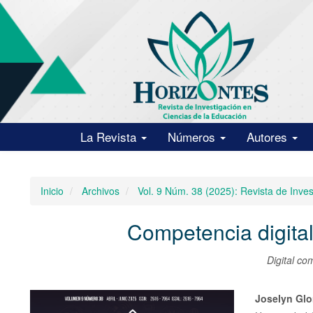
Navegación
principal
Contenido
principal
Barra
lateral
La Revista
Números
Autores
Inicio
Archivos
Vol. 9 Núm. 38 (2025): Revista de Inve
Competencia digital
Digital co
Barra
Conte
Joselyn Glo