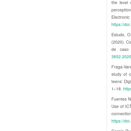
the level 
perception
Electr
https://do
Estudo, O.
(2020). Co
de caso 
3652.202
Fraga-Vare
study of 
teens’ Dig
1–18.
http
Fuentes Ni
Use of ICT
connectio
https://do