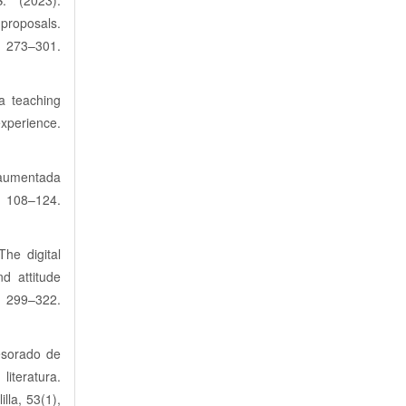
. (2023).
roposals.
73–301.
a teaching
xperience.
d aumentada
 108–124.
The digital
d attitude
9–322.
esorado de
iteratura.
la, 53(1),