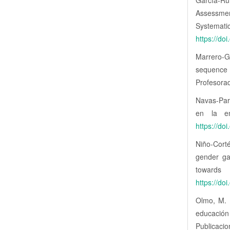
García-R
Assessme
System
https://do
Marrero-G
sequence 
Profesora
Navas-Pare
en la en
https://do
Niño-Corté
gender ga
towar
https://do
Olmo, M. 
educación
Publicaci