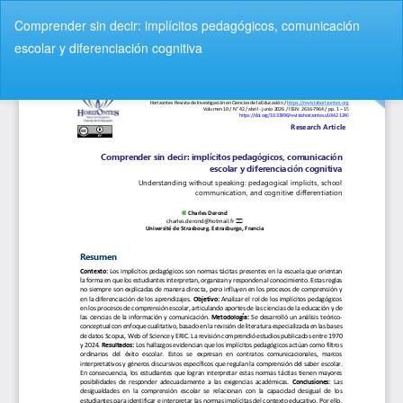
V
Comprender sin decir: implícitos pedagógicos, comunicación
o
escolar y diferenciación cognitiva
l
v
De
D
e
e
r
s
a
c
l
a
o
r
s
g
d
a
e
r
t
P
a
D
l
F
l
e
s