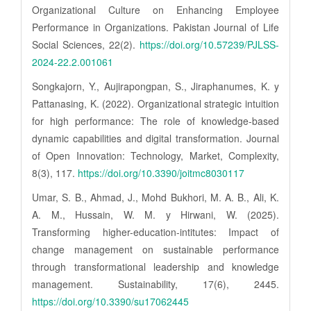
Organizational Culture on Enhancing Employee
Performance in Organizations. Pakistan Journal of Life
Social Sciences, 22(2).
https://doi.org/10.57239/PJLSS-
2024-22.2.001061
Songkajorn, Y., Aujirapongpan, S., Jiraphanumes, K. y
Pattanasing, K. (2022). Organizational strategic intuition
for high performance: The role of knowledge-based
dynamic capabilities and digital transformation. Journal
of Open Innovation: Technology, Market, Complexity,
8(3), 117.
https://doi.org/10.3390/joitmc8030117
Umar, S. B., Ahmad, J., Mohd Bukhori, M. A. B., Ali, K.
A. M., Hussain, W. M. y Hirwani, W. (2025).
Transforming higher-education-intitutes: Impact of
change management on sustainable performance
through transformational leadership and knowledge
management. Sustainability, 17(6), 2445.
https://doi.org/10.3390/su17062445