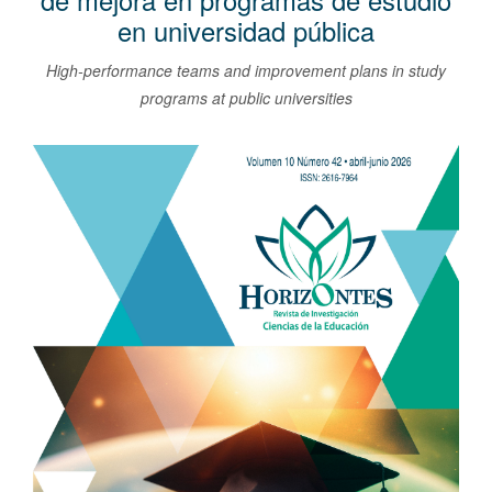
de mejora en programas de estudio
l
en universidad pública
C
o
High-performance teams and improvement plans in study
n
programs at public universities
t
e
Barra
n
lateral
i
del
d
artículo
o
p
r
i
n
c
i
p
a