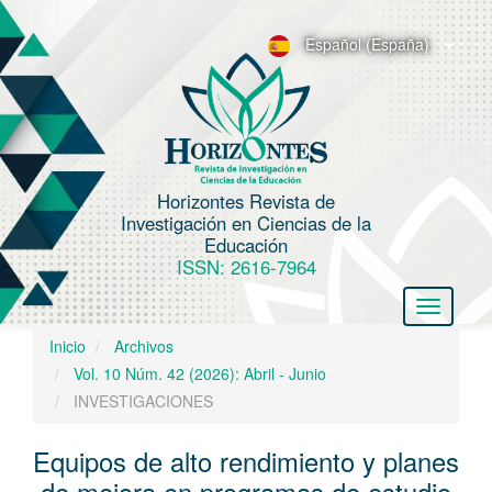
N
a
Español (España)
v
e
g
a
c
Horizontes Revista de
i
Investigación en Ciencias de la
ó
Educación
n
ISSN: 2616-7964
p
Toggle
r
navigatio
i
Inicio
Archivos
n
Vol. 10 Núm. 42 (2026): Abril - Junio
c
INVESTIGACIONES
i
p
Equipos de alto rendimiento y planes
a