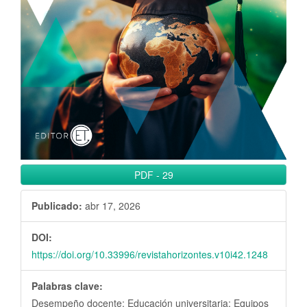
l
B
a
r
r
a
l
a
t
e
PDF
-
29
r
a
Publicado:
abr 17, 2026
l
DOI:
https://doi.org/10.33996/revistahorizontes.v10i42.1248
Palabras clave:
Desempeño docente; Educación universitaria; Equipos