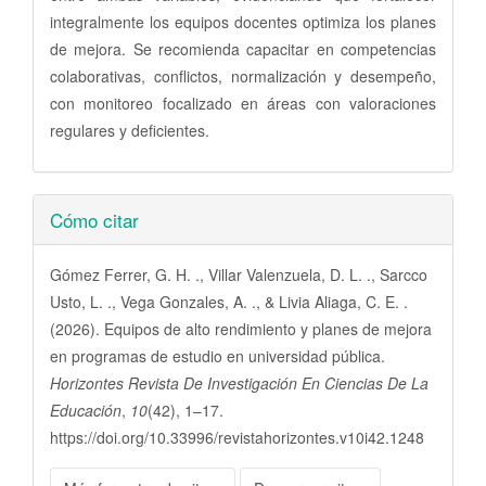
integralmente los equipos docentes optimiza los planes
de mejora. Se recomienda capacitar en competencias
colaborativas, conflictos, normalización y desempeño,
con monitoreo focalizado en áreas con valoraciones
regulares y deficientes.
Detalles
Cómo citar
del
artículo
Gómez Ferrer, G. H. ., Villar Valenzuela, D. L. ., Sarcco
Usto, L. ., Vega Gonzales, A. ., & Livia Aliaga, C. E. .
(2026). Equipos de alto rendimiento y planes de mejora
en programas de estudio en universidad pública.
Horizontes Revista De Investigación En Ciencias De La
Educación
,
10
(42), 1–17.
https://doi.org/10.33996/revistahorizontes.v10i42.1248