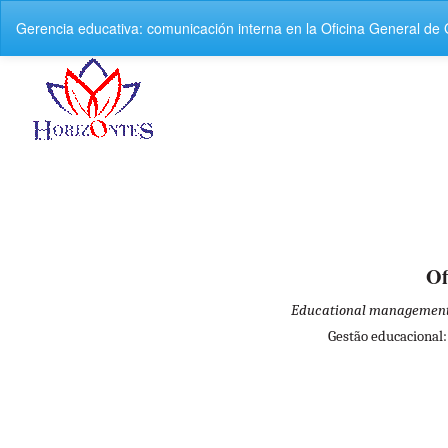
Volver
Gerencia educativa: comunicación interna en la Oficina General d
a
los
detalles
del
artículo