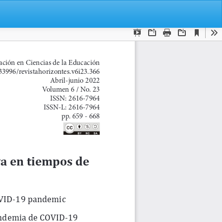
De
De
P