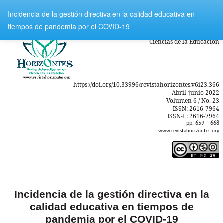
V
Incidencia de la gestión directiva en la calidad educativa en
o
tiempos de pandemia por el COVID-19
l
v
e
r
a
l
o
s
d
e
t
a
l
l
e
s