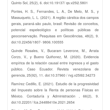
Quinto Sol, 25(2), 6. doi:10.19137/ qs.v25i2.5801
Pontes, H. S., Fernandes, L. A., De Melo, M. S., y
Massuqueto, L. L. (2021). A região cárstica dos campos
gerais, paraná-são paulo, brasil: Revisão de conceitos,
potencial espeleológico e políticas públicas de
geoconservação. Pesquisas em Geociências, 48(2), 9.
doi:10.22456/1807- 9806.100555
Quinde Rosales, V., Bucaram Leverone, M., Arrata
Corzo, V., y Bueno Quiñonez, M. (2020). Evidencia
empírica de la relación causal entre ingresos y el gasto
público. Caso Ecuador. Revista venezolana de
gerencia, 25(92), 11. doi:10.37960 / rvg.v25i92.34273
Ramírez Cedillo, E. (2021). Estudio de la progresividad
del Impuesto sobre la Renta de personas Físicas en
México. Contaduría y Administración , 66(2), 9.
doi:10.22201/ fca.24488410e.2021.2654