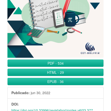
l
B
a
r
r
a
l
a
t
e
PDF
-
534
r
a
HTML
-
29
l
EPUB
-
36
Publicado:
jun 30, 2022
DOI:
https://doi.org/10.33996/revistahorizontes.v6i23.377