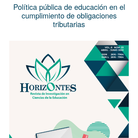
l
Política pública de educación en el
C
cumplimiento de obligaciones
o
tributarias
n
t
e
Barra
n
lateral
i
del
d
artículo
o
p
r
i
n
c
i
p
a