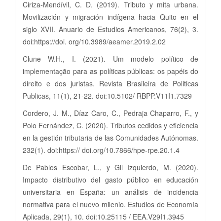
Ciriza-Mendívil, C. D. (2019). Tributo y mita urbana.
Movilización y migración indígena hacia Quito en el
siglo XVII. Anuario de Estudios Americanos, 76(2), 3.
doi:https://doi. org/10.3989/aeamer.2019.2.02
Clune W.H., I. (2021). Um modelo político de
implementação para as políticas públicas: os papéis do
direito e dos juristas. Revista Brasileira de Politicas
Publicas, 11(1), 21-22. doi:10.5102/ RBPP.V11I1.7329
Cordero, J. M., Díaz Caro, C., Pedraja Chaparro, F., y
Polo Fernández, C. (2020). Tributos cedidos y eficiencia
en la gestión tributaria de las Comunidades Autónomas.
232(1). doi:https:// doi.org/10.7866/hpe-rpe.20.1.4
De Pablos Escobar, L., y Gil Izquierdo, M. (2020).
Impacto distributivo del gasto público en educación
universitaria en España: un análisis de incidencia
normativa para el nuevo milenio. Estudios de Economía
Aplicada, 29(1), 10. doi:10.25115 / EEA.V29I1.3945