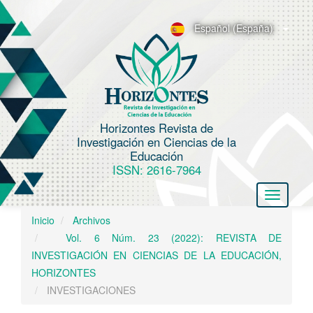
N
a
Español (España)
v
e
g
a
c
Horizontes Revista de
i
Investigación en Ciencias de la
ó
Educación
n
ISSN: 2616-7964
p
Toggle
r
navigatio
i
Inicio
Archivos
n
Vol. 6 Núm. 23 (2022): REVISTA DE
c
INVESTIGACIÓN EN CIENCIAS DE LA EDUCACIÓN,
i
HORIZONTES
p
INVESTIGACIONES
a