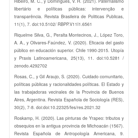
Ribeiro, M. C., y Domingues, V. H. (2021). Paternalismo
libertário e políticas públicas: intervenção e
transparência. Revista Brasileira de Politicas Publicas,
11(1), 7. doi:10.5102/ RBPP.V11I1.6561
Riquelme Silva, G., Peralta Montecinos, J., López Toro,
A. A., y Olivares-Faúndez, V. (2020). Eficacia del gasto
público en educación superior. Chile 1990-2015. Utopía
y Praxis Latinoamericana, 25(13), 11. doi:10.5281 /
zenodo.4292702
Rosas, C., y Gil Araujo, S. (2020). Cuidado comunitario,
políticas públicas y racionalidades políticas. El Estado y
las trabajadoras vecinales de la Provincia de Buenos
Aires, Argentina. Revista Española de Sociología (RES),
30(2), 7-8. doi:doi:10.22325/fes/res.2021.32
Roskamp, H. (2020). Las pinturas de Yrapeo: tributos y
obsequios en la antigua provincia de Michoacán (1567).
Revista Española de Antropología Americana, 9.