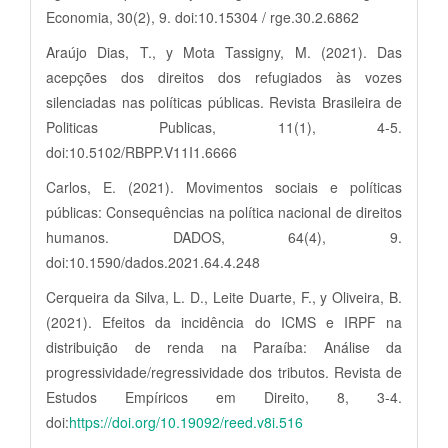
Economia, 30(2), 9. doi:10.15304 / rge.30.2.6862
Araújo Dias, T., y Mota Tassigny, M. (2021). Das
acepções dos direitos dos refugiados às vozes
silenciadas nas políticas públicas. Revista Brasileira de
Politicas Publicas, 11(1), 4-5.
doi:10.5102/RBPP.V11I1.6666
Carlos, E. (2021). Movimentos sociais e políticas
públicas: Consequências na política nacional de direitos
humanos. DADOS, 64(4), 9.
doi:10.1590/dados.2021.64.4.248
Cerqueira da Silva, L. D., Leite Duarte, F., y Oliveira, B.
(2021). Efeitos da incidência do ICMS e IRPF na
distribuição de renda na Paraíba: Análise da
progressividade/regressividade dos tributos. Revista de
Estudos Empíricos em Direito, 8, 3-4.
doi:
https://doi.org/10.19092/reed.v8i.516