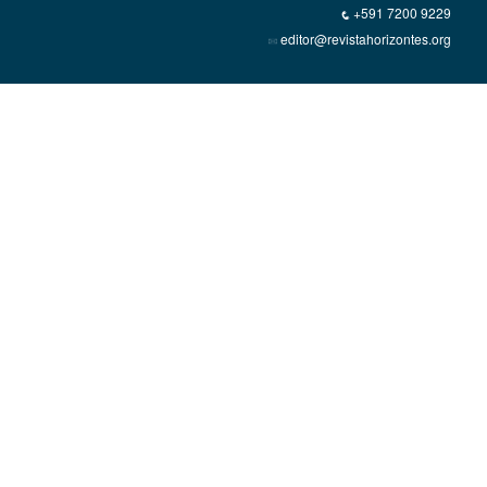
+591 7200 9229
editor@revistahorizontes.org