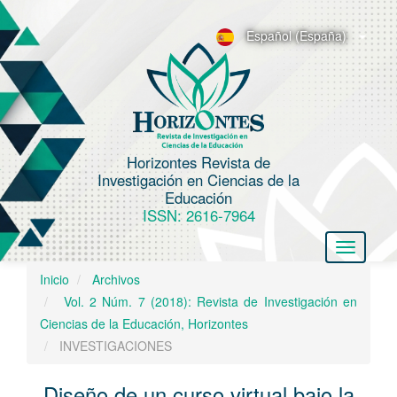
N
a
Español (España)
v
e
g
a
c
Horizontes Revista de
i
Investigación en Ciencias de la
ó
Educación
n
ISSN: 2616-7964
p
Toggle
r
navigatio
i
Inicio
Archivos
n
Vol. 2 Núm. 7 (2018): Revista de Investigación en
c
Ciencias de la Educación, Horizontes
i
INVESTIGACIONES
p
a
Diseño de un curso virtual bajo la