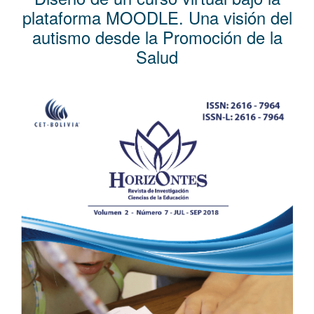
l
plataforma MOODLE. Una visión del
C
autismo desde la Promoción de la
o
Salud
n
t
e
Barra
n
lateral
i
del
d
artículo
o
p
r
i
n
c
i
p
a