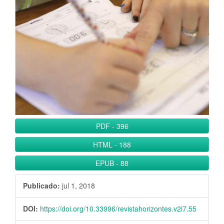
l
B
a
r
r
a
l
a
t
e
PDF
-
396
r
HTML
-
188
a
l
EPUB
-
88
Publicado:
jul 1, 2018
DOI:
https://doi.org/10.33996/revistahorizontes.v2i7.55