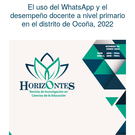
l
El uso del WhatsApp y el
C
desempeño docente a nivel primario
o
en el distrito de Ocoña, 2022
n
t
e
Barra
n
lateral
i
del
d
artículo
o
p
r
i
n
c
i
p
a