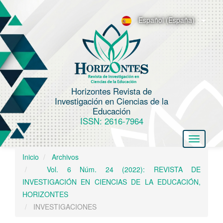
N
a
Español (España)
v
e
g
a
c
Horizontes Revista de
i
Investigación en Ciencias de la
ó
Educación
n
ISSN: 2616-7964
p
Toggle
r
navigatio
i
Inicio
Archivos
n
Vol. 6 Núm. 24 (2022): REVISTA DE
c
INVESTIGACIÓN EN CIENCIAS DE LA EDUCACIÓN,
i
HORIZONTES
p
INVESTIGACIONES
a