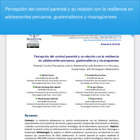
V
Percepción del control parental y su relación con la resiliencia en
o
adolescentes peruanos, guatemaltecos y nicaragüenses
l
v
De
D
e
e
r
s
a
c
l
a
o
r
s
g
d
a
e
r
t
P
a
D
l
F
l
e
s