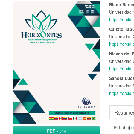
Barra
Conte
Rister Barre
Universidad 
lateral
princi
https://orci
del
del
Calixto Tap
artículo
artícu
Universidad 
https://orci
Nieves del 
Universidad 
https://orci
Sandra Luce
Universidad 
https://orci
Resume
El trabajo
PDF
-
344