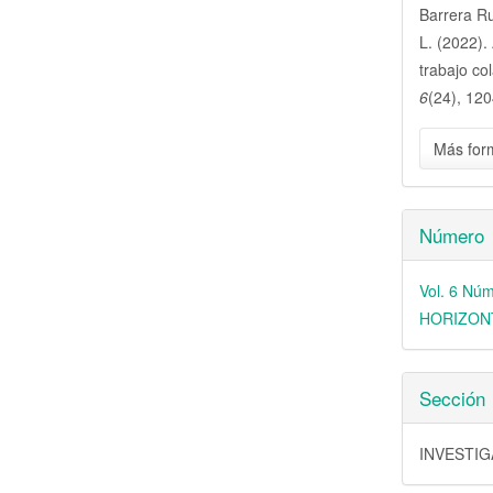
Barrera Ru
artícu
L. (2022).
trabajo co
6
(24), 120
Más for
Número
Vol. 6 N
HORIZON
Sección
INVESTI