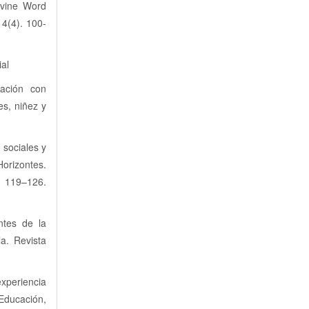
ivine Word
 4(4). 100-
ial
uación con
es, niñez y
 sociales y
orizontes.
119–126.
ntes de la
a. Revista
xperiencia
 Educación,