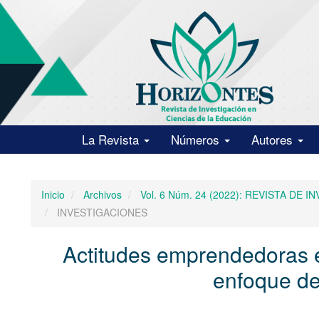
Navegación
principal
Contenido
principal
Barra
lateral
La Revista
Números
Autores
Inicio
Archivos
Vol. 6 Núm. 24 (2022): REVISTA D
INVESTIGACIONES
Actitudes emprendedoras e
enfoque de