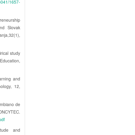
18041/1657-
reneurship
and Slovak
nja,32(1),
rical study
Education,
arning and
hology, 12,
ombiano de
YTEC.
pdf
itude and