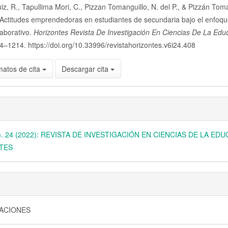
iz, R., Tapullima Mori, C., Pizzan Tomanguillo, N. del P., & Pizzán Toma
lo
 Actitudes emprendedoras en estudiantes de secundaria bajo el enfoq
laborativo.
Horizontes Revista De Investigación En Ciencias De La Edu
4–1214. https://doi.org/10.33996/revistahorizontes.v6i24.408
matos de cita
Descargar cita
úm. 24 (2022): REVISTA DE INVESTIGACIÓN EN CIENCIAS DE LA ED
TES
GACIONES