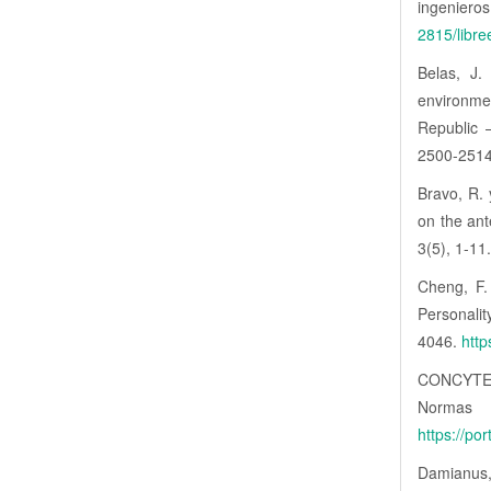
ingenie
2815/libr
Belas, J.
environme
Republic 
2500-251
Bravo, R. 
on the an
3(5), 1-11
Cheng, F.
Personalit
4046.
htt
CONCYTEC 
Norm
https://po
Damianus