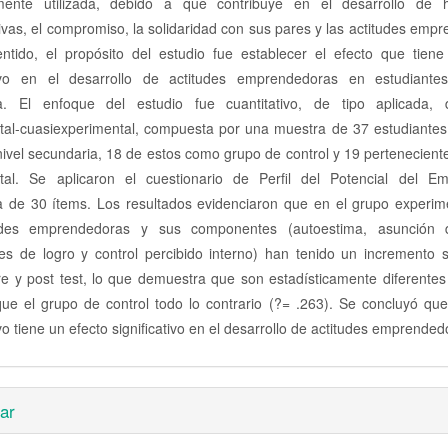
ente utilizada, debido a que contribuye en el desarrollo de h
vas, el compromiso, la solidaridad con sus pares y las actitudes emp
ntido, el propósito del estudio fue establecer el efecto que tiene 
ivo en el desarrollo de actitudes emprendedoras en estudiante
a. El enfoque del estudio fue cuantitativo, de tipo aplicada,
tal-cuasiexperimental, compuesta por una muestra de 37 estudiantes 
ivel secundaria, 18 de estos como grupo de control y 19 pertenecient
tal. Se aplicaron el cuestionario de Perfil del Potencial del E
 de 30 ítems. Los resultados evidenciaron que en el grupo experime
tudes emprendedoras y sus componentes (autoestima, asunción d
s de logro y control percibido interno) han tenido un incremento si
re y post test, lo que demuestra que son estadísticamente diferentes
ue el grupo de control todo lo contrario (?= .263). Se concluyó que
vo tiene un efecto significativo en el desarrollo de actitudes emprended
es
ar