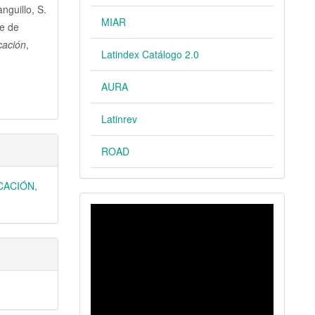
nguillo, S.
MIAR
ue de
cación
,
Latindex Catálogo 2.0
AURA
Latinrev
ROAD
UCACIÓN,
VIDEO