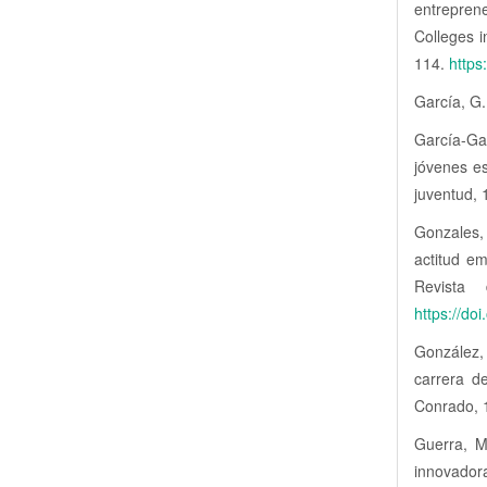
entrepren
Colleges i
114.
https
García, G.
García-Ga
jóvenes es
juventud,
Gonzales, 
actitud e
Revista
https://d
González,
carrera d
Conrado, 
Guerra, M
innovadora