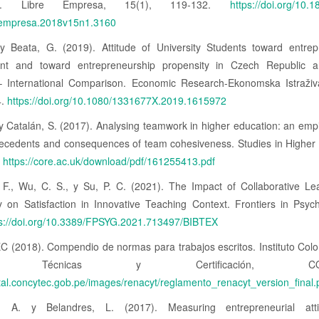
ros. Libre Empresa, 15(1), 119-132.
https://doi.org/10.
eempresa.2018v15n1.3160
 y Beata, G. (2019). Attitude of University Students toward entrep
nt and toward entrepreneurship propensity in Czech Republic 
– International Comparison. Economic Research-Ekonomska Istraživa
4.
https://doi.org/10.1080/1331677X.2019.1615972
y Catalán, S. (2017). Analysing teamwork in higher education: an empi
tecedents and consequences of team cohesiveness. Studies in Higher 
.
https://core.ac.uk/download/pdf/161255413.pdf
 F., Wu, C. S., y Su, P. C. (2021). The Impact of Collaborative Le
y on Satisfaction in Innovative Teaching Context. Frontiers in Psyc
ps://doi.org/10.3389/FPSYG.2021.713497/BIBTEX
(2018). Compendio de normas para trabajos escritos. Instituto Col
as Técnicas y Certificación, CONC
rtal.concytec.gob.pe/images/renacyt/reglamento_renacyt_version_final.
, A. y Belandres, L. (2017). Measuring entrepreneurial att