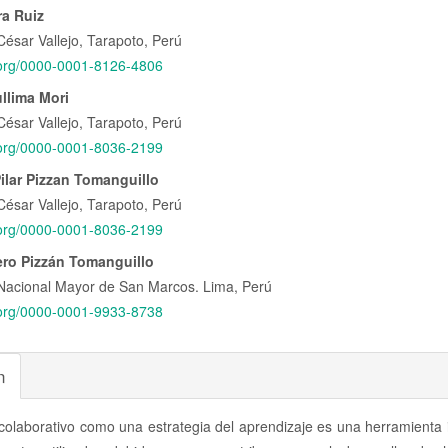
nido
ra Ruiz
César Vallejo, Tarapoto, Perú
pal
d.org/0000-0001-8126-4806
ullima Mori
lo
César Vallejo, Tarapoto, Perú
d.org/0000-0001-8036-2199
Pilar Pizzan Tomanguillo
César Vallejo, Tarapoto, Perú
d.org/0000-0001-8036-2199
ro Pizzán Tomanguillo
Nacional Mayor de San Marcos. Lima, Perú
d.org/0000-0001-9933-8738
n
 colaborativo como una estrategia del aprendizaje es una herramienta