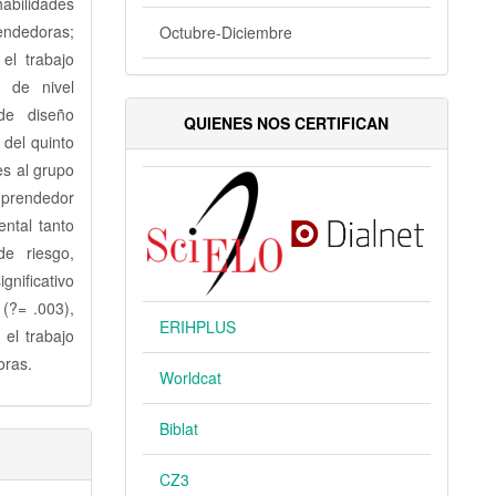
abilidades
rendedoras;
Octubre-Diciembre
el trabajo
s de nivel
 de diseño
QUIENES NOS CERTIFICAN
del quinto
es al grupo
mprendedor
ntal tanto
e riesgo,
gnificativo
 (?= .003),
ERIHPLUS
 el trabajo
oras.
Worldcat
Biblat
CZ3