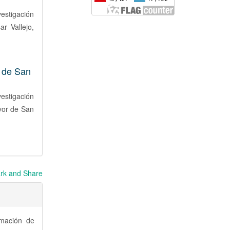
estigación
r Vallejo,
 de San
estigación
ayor de San
rmación de