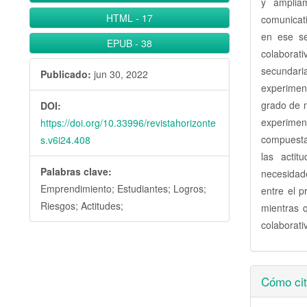
y ampliam
HTML
-
17
comunicati
en ese se
EPUB
-
38
colaborat
secundari
Publicado:
jun 30, 2022
experimen
grado de n
DOI:
experimen
https://doi.org/10.33996/revistahorizonte
compuesta
s.v6i24.408
las acti
Palabras clave:
necesidade
Emprendimiento; Estudiantes; Logros;
entre el p
Riesgos; Actitudes;
mientras q
colaborati
Detall
Cómo cit
del