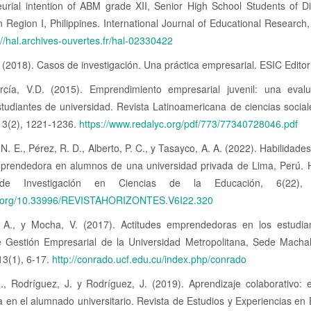
eurial intention of ABM grade XII, Senior High School Students of D
n Region I, Philippines. International Journal of Educational Research,
://hal.archives-ouvertes.fr/hal-02330422
 (2018). Casos de investigación. Una práctica empresarial. ESIC Editor
rcía, V.D. (2015). Emprendimiento empresarial juvenil: una eval
tudiantes de universidad. Revista Latinoamericana de ciencias social
 13(2), 1221-1236.
https://www.redalyc.org/pdf/773/77340728046.pdf
N. E., Pérez, R. D., Alberto, P. C., y Tasayco, A. A. (2022). Habilidades
mprendedora en alumnos de una universidad privada de Lima, Perú. H
 de Investigación en Ciencias de la Educación, 6(22), 
oi.org/10.33996/REVISTAHORIZONTES.V6I22.320
 A., y Mocha, V. (2017). Actitudes emprendedoras en los estudia
e Gestión Empresarial de la Universidad Metropolitana, Sede Machal
13(1), 6-17.
http://conrado.ucf.edu.cu/index.php/conrado
., Rodríguez, J. y Rodríguez, J. (2019). Aprendizaje colaborativo: e
 en el alumnado universitario. Revista de Estudios y Experiencias en