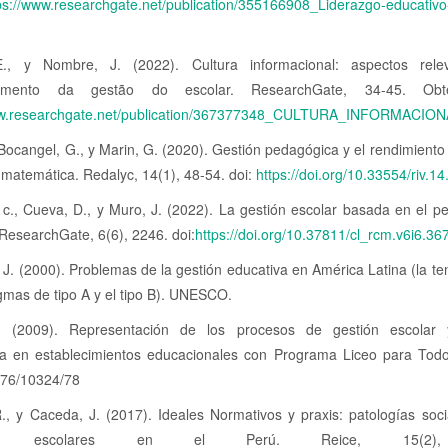
ps://www.researchgate.net/publication/355166908_Liderazgo-educativo
E., y Nombre, J. (2022). Cultura informacional: aspectos rele
vimento da gestão do escolar. ResearchGate, 34-45. Ob
www.researchgate.net/publication/367377348_CULTURA_INFO
 Bocangel, G., y Marin, G. (2020). Gestión pedagógica y el rendimiento
 matemática. Redalyc, 14(1), 48-54. doi:
https://doi.org/10.33554/riv.1
 c., Cueva, D., y Muro, J. (2022). La gestión escolar basada en el p
ResearchGate, 6(6), 2246. doi:
https://doi.org/10.37811/cl_rcm.v6i6.36
J. (2000). Problemas de la gestión educativa en América Latina (la te
gmas de tipo A y el tipo B). UNESCO.
. (2009). Representación de los procesos de gestión escolar 
a en establecimientos educacionales con Programa Liceo para Todos
376/10324/78
., y Caceda, J. (2017). Ideales Normativos y praxis: patologías soci
tivos escolares en el Perú. Reice, 15(2),