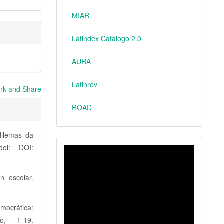
MIAR
Latindex Catálogo 2.0
AURA
Latinrev
ROAD
dilemas da
doi: DOI:
VIDEO
n escolar.
emocrática:
lo, 1-19.