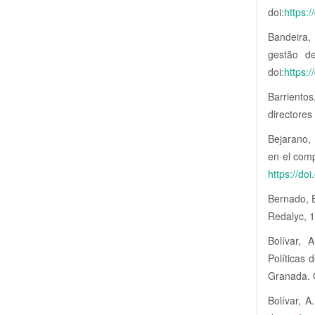
doi:
https:
Bandeira, M
gestão de
doi:
https:
Barriento
directores
Bejarano, 
en el comp
https://do
Bernado, E
Redalyc, 1
Bolívar, 
Políticas
Granada. 
Bolívar, A