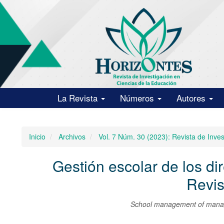
Navegación
principal
Contenido
principal
Barra
lateral
La Revista
Números
Autores
Inicio
Archivos
Vol. 7 Núm. 30 (2023): Revista de Inve
Gestión escolar de los dir
Revis
School management of manager