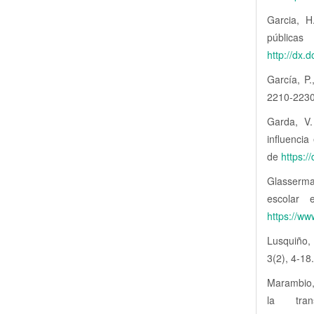
Garcia, H
pública
http://dx.
García, P.
2210-2230.
Garda, V.
influencia
de
https:/
Glasserma
escolar 
https://w
Lusquiño,
3(2), 4-18
Marambio,
la tran