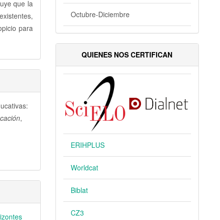
uye que la
Octubre-Diciembre
existentes,
opicio para
QUIENES NOS CERTIFICAN
ducativas:
ucación
,
ERIHPLUS
Worldcat
Biblat
CZ3
rizontes