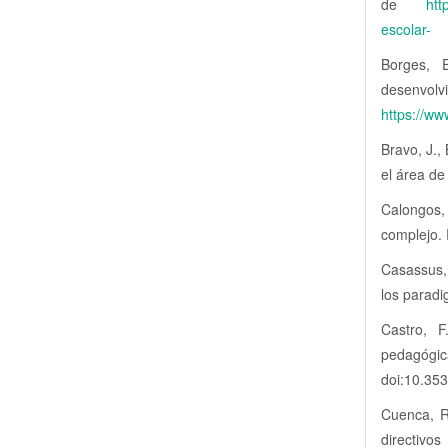
de
htt
escolar-
Borges, 
desenvol
https://
Bravo, J.,
el área de
Calongos,
complejo. 
Casassus, 
los paradi
Castro, F
pedagógic
doi:10.35
Cuenca, R
direc