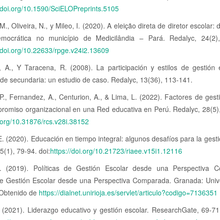
//doi.org/10.1590/SciELOPreprints.5105
., Oliveira, N., y Mileo, I. (2020). A eleição direta de diretor escolar:
mocrática no município de Medicilândia – Pará. Redalyc, 24(2)
//doi.org/10.22633/rpge.v24i2.13609
s, A., Y Taracena, R. (2008). La participación y estilos de gestión 
 de secundaria: un estudio de caso. Redalyc, 13(36), 113-141.
P., Fernandez, A., Centurion, A., & Lima, L. (2022). Factores de gest
romiso organizacional en una Red educativa en Perú. Redalyc, 28(5),
i.org/10.31876/rcs.v28i.38152
. (2020). Educación en tiempo integral: algunos desafíos para la gesti
5(1), 79-94. doi:
https://doi.org/10.21723/riaee.v15i1.12116
A. (2019). Políticas de Gestión Escolar desde una Perspectiva 
 de Gestión Escolar desde una Perspectiva Comparada. Granada: Univ
Obtenido de
https://dialnet.unirioja.es/servlet/articulo?codigo=7136351
. (2021). Liderazgo educativo y gestión escolar. ResearchGate, 69-7