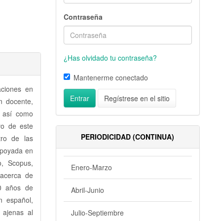
Contraseña
¿Has olvidado tu contraseña?
Mantenerme conectado
aciones en
Entrar
Regístrese en el sitio
n docente,
, así como
ivo de este
PERIODICIDAD (CONTINUA)
tro de las
 apoyada en
o, Scopus,
Enero-Marzo
 acerca de
10 años de
Abril-Junio
n español,
s ajenas al
Julio-Septiembre