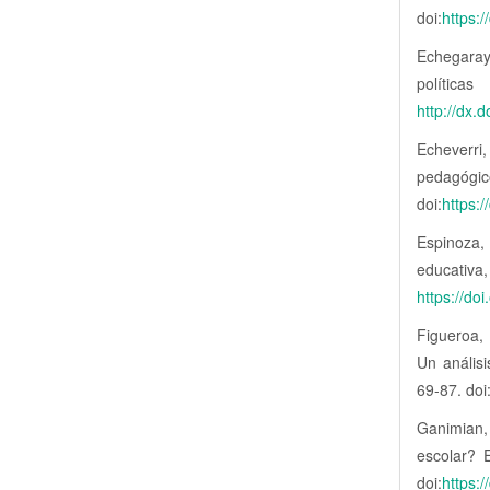
doi:
https:
Echegaray,
polític
http://dx.
Echeverri
pedagógi
doi:
https:/
Espinoza, 
educativa
https://do
Figueroa, 
Un análisi
69-87. doi
Ganimian,
escolar? 
doi:
https:/