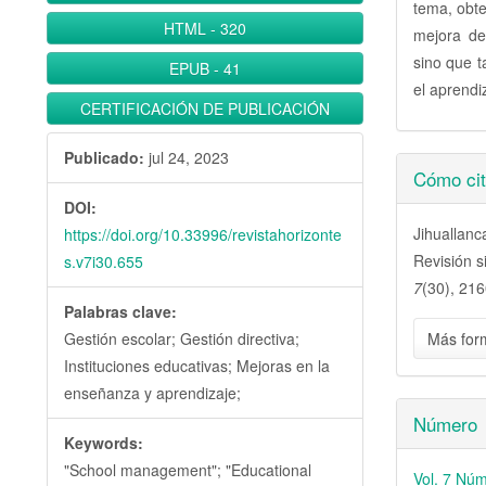
tema, obt
HTML
-
320
mejora de 
sino que t
EPUB
-
41
el aprendi
CERTIFICACIÓN DE PUBLICACIÓN
Publicado:
jul 24, 2023
Detall
Cómo cit
del
DOI:
Jihuallanc
https://doi.org/10.33996/revistahorizonte
artícu
Revisión s
s.v7i30.655
7
(30), 216
Palabras clave:
Más for
Gestión escolar; Gestión directiva;
Instituciones educativas; Mejoras en la
enseñanza y aprendizaje;
Número
Keywords:
"School management"; "Educational
Vol. 7 Núm