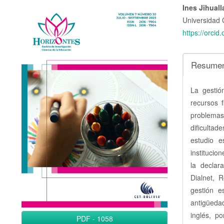
Barra
Conte
Ines Jihual
Universidad 
lateral
princi
https://orci
del
del
artículo
artícu
Resume
La gestió
recursos 
problemas
dificultad
estudio e
institucio
la declar
Dialnet, 
gestión e
antigüeda
inglés, po
PDF
-
1058