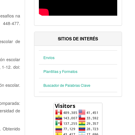
 desafios na
, 448-477.
SITIOS DE INTERÉS
escolar de
Envios
ión escolar
 1-12. doi:
Plantillas y Formatos
ón escolar.
Buscador de Palabras Clave
Comparada:
ersidad de
1. Obtenido