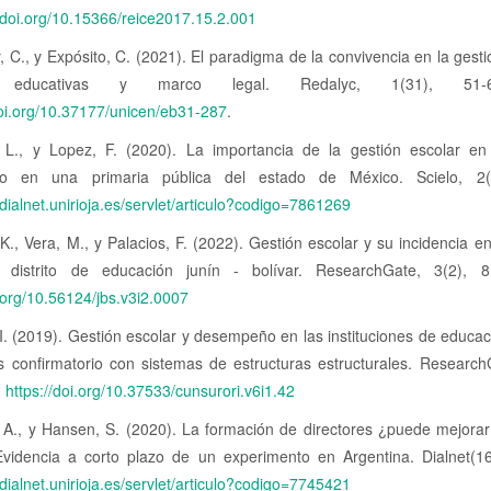
//doi.org/10.15366/reice2017.15.2.001
 C., y Expósito, C. (2021). El paradigma de la convivencia en la gesti
as educativas y marco legal. Redalyc, 1(31), 51-
doi.org/10.37177/unicen/eb31-287
.
, L., y Lopez, F. (2020). La importancia de la gestión escolar en
co en una primaria pública del estado de México. Scielo, 2(1
/dialnet.unirioja.es/servlet/articulo?codigo=7861269
K., Vera, M., y Palacios, F. (2022). Gestión escolar y su incidencia en
, distrito de educación junín - bolívar. ResearchGate, 3(2), 8
i.org/10.56124/jbs.v3i2.0007
I. (2019). Gestión escolar y desempeño en las instituciones de educa
s confirmatorio con sistemas de estructuras estructurales. Research
:
https://doi.org/10.37533/cunsurori.v6i1.42
 A., y Hansen, S. (2020). La formación de directores ¿puede mejorar 
Evidencia a corto plazo de un experimento en Argentina. Dialnet(16
/dialnet.unirioja.es/servlet/articulo?codigo=7745421