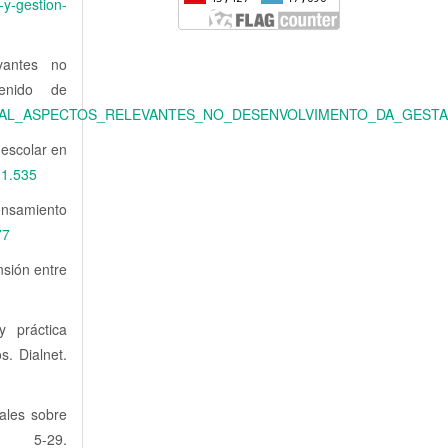
-y-gestion-
vantes no
tenido de
RMACIONAL_ASPECTOS_RELEVANTES_NO_DESENVOLVIMENTO_DA_GES
 escolar en
4.1.535
ensamiento
77
nsión entre
y práctica
. Dialnet.
ales sobre
 5-29.