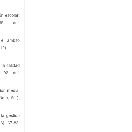
ón escolar:
65. doi:
 el ámbito
2), 1-1-.
 la calidad
1-92. doi:
ción media.
Gate, 6(1),
la gestión
6), 67-83.