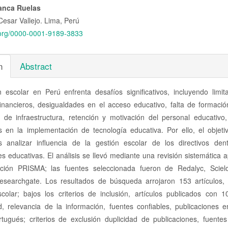
nido
lanca Ruelas
Cesar Vallejo. Lima, Perú
pal
d.org/0000-0001-9189-3833
lo
n
Abstract
n escolar en Perú enfrenta desafíos significativos, incluyendo limit
financieros, desigualdades en el acceso educativo, falta de formació
 de infraestructura, retención y motivación del personal educativo
es en la implementación de tecnología educativa. Por ello, el objet
s analizar influencia de la gestión escolar de los directivos den
nes educativas. El análisis se llevó mediante una revisión sistemática
ación PRISMA; las fuentes seleccionada fueron de Redalyc, Sciel
Researchgate. Los resultados de búsqueda arrojaron 153 artículos,
scolar; bajos los criterios de inclusión, artículos publicados con 
d, relevancia de la información, fuentes confiables, publicaciones e
rtugués; criterios de exclusión duplicidad de publicaciones, fuente