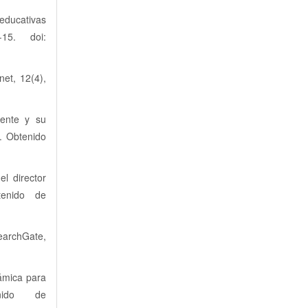
educativas
15. doi:
net, 12(4),
cente y su
t. Obtenido
l director
tenido de
earchGate,
ámica para
enido de