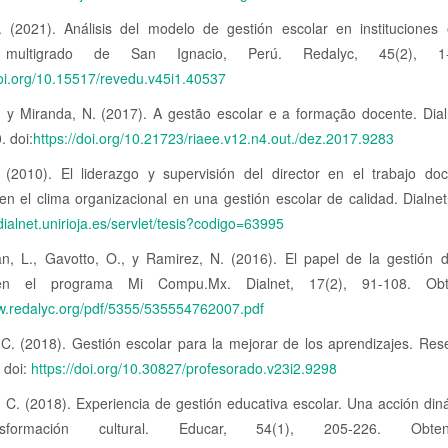
. (2021). Análisis del modelo de gestión escolar en instituciones 
s multigrado de San Ignacio, Perú. Redalyc, 45(2), 1-
doi.org/10.15517/revedu.v45i1.40537
, y Miranda, N. (2017). A gestão escolar e a formação docente. Dial
 doi:
https://doi.org/10.21723/riaee.v12.n4.out./dez.2017.9283
 (2010). El liderazgo y supervisión del director en el trabajo do
 en el clima organizacional en una gestión escolar de calidad. Dialne
/dialnet.unirioja.es/servlet/tesis?codigo=63995
n, L., Gavotto, O., y Ramirez, N. (2016). El papel de la gestión de
en el programa Mi Compu.Mx. Dialnet, 17(2), 91-108. Ob
ww.redalyc.org/pdf/5355/535554762007.pdf
 C. (2018). Gestión escolar para la mejorar de los aprendizajes. Res
. doi:
https://doi.org/10.30827/profesorado.v23i2.9298
 C. (2018). Experiencia de gestión educativa escolar. Una acción din
sformación cultural. Educar, 54(1), 205-226. Obt