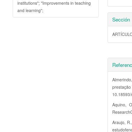
institutions"; "Improvements in teaching
and learning";
Sección
ARTÍCULO
Referenc
Almerindo
prestaçã
10.18593/
Aquino, O
ResearchG
Araujo, R.
estudofe