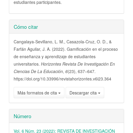
estudiantes participantes.
Detalles
Cómo citar
del
artículo
Cangalaya-Sevillano, L. M., Casazola-Cruz, O. D., &
Farfán Aguilar, J. A. (2022). Gamificación en el proceso
de enseñanza y aprendizaje de estudiantes
universitarios.
Horizontes Revista De Investigación En
Ciencias De La Educación
,
6
(23), 637–647.
https://doi.org/10.33996/revistahorizontes.v6i23.364
Más formatos de cita
Descargar cita
Número
Vol. 6 Núm. 23 (2022): REVISTA DE INVESTIGACIÓN