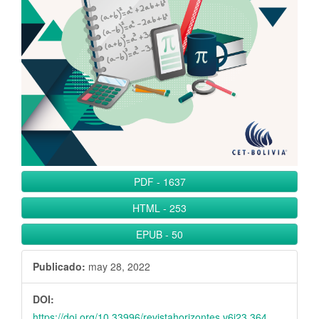
l
B
a
r
r
a
l
a
t
e
PDF
-
1637
r
a
HTML
-
253
l
EPUB
-
50
Publicado:
may 28, 2022
DOI:
https://doi.org/10.33996/revistahorizontes.v6i23.364