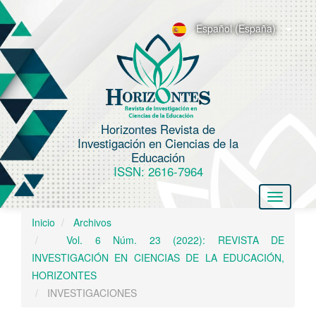
N
a
Español (España)
v
e
g
a
c
Horizontes Revista de
i
Investigación en Ciencias de la
ó
Educación
n
ISSN: 2616-7964
p
Toggle
r
navigatio
i
Inicio
Archivos
n
Vol. 6 Núm. 23 (2022): REVISTA DE
c
INVESTIGACIÓN EN CIENCIAS DE LA EDUCACIÓN,
i
HORIZONTES
p
INVESTIGACIONES
a