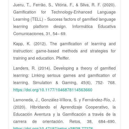
Jueru, T., Ferrão, S., Vitória, F., & Silva, R. F. (2020).
Gamification for Technology-Enhanced Language
Learning (TELL) - Success factors of gamified language
learning platform design. Informática Educativa
Comunicaciones, 31, 54– 69.
Kapp, K. (2012). The gamification of learning and
instruction: game-based methods and strategies for
training and education. Pfeiffer.
Landers, R. (2014). Developing a theory of gamified
learning: Linking serious games and gamification of
learning. Simulation & Gaming, 45(6), 752- 768.
https://doi.org/10.1177/1046878114563660
Lamoneda, J., González-Víllora, S. y Fernández-Río, J.
(2020). Hibridando el Aprendizaje Cooperativo, la
Educación Aventura y la Gamificación a través de la
carrera de orientación. Retos, 38, 684–690.
https://doi.org/10.47197/retos.v38i38.77276