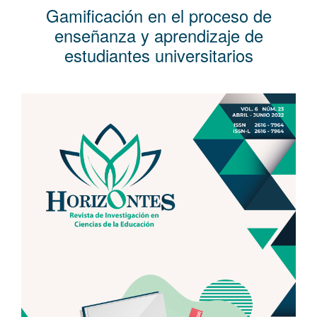
l
Gamificación en el proceso de
C
enseñanza y aprendizaje de
o
estudiantes universitarios
n
t
e
Barra
n
lateral
i
del
d
artículo
o
p
r
i
n
c
i
p
a