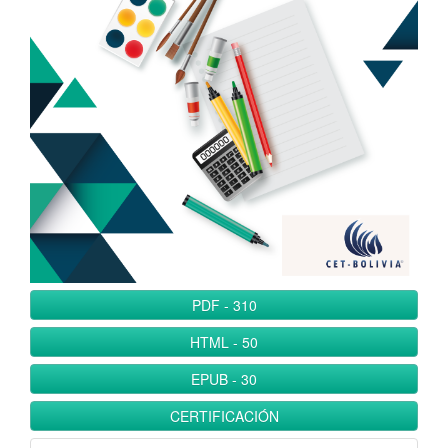
l
B
a
r
r
a
l
a
t
e
r
a
PDF
-
310
l
HTML
-
50
EPUB
-
30
CERTIFICACIÓN