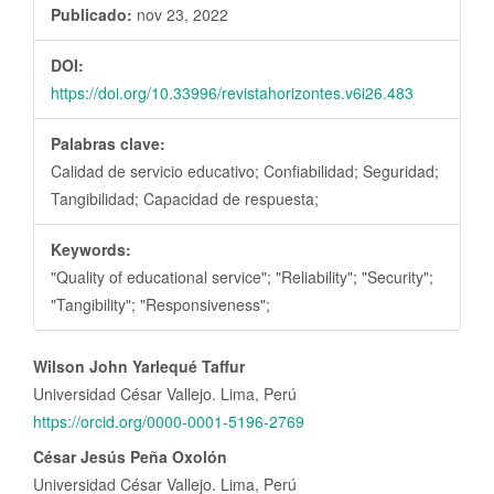
Publicado:
nov 23, 2022
DOI:
https://doi.org/10.33996/revistahorizontes.v6i26.483
Palabras clave:
Calidad de servicio educativo; Confiabilidad; Seguridad;
Tangibilidad; Capacidad de respuesta;
Keywords:
"Quality of educational service"; "Reliability"; "Security";
"Tangibility"; "Responsiveness";
Contenido
Wilson John Yarlequé Taffur
principal
Universidad César Vallejo. Lima, Perú
del
https://orcid.org/0000-0001-5196-2769
artículo
César Jesús Peña Oxolón
Universidad César Vallejo. Lima, Perú