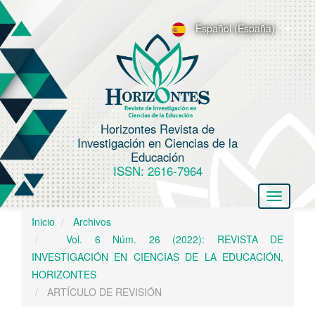
N
a
Español (España)
v
e
g
a
c
Horizontes Revista de
i
Investigación en Ciencias de la
ó
Educación
n
ISSN: 2616-7964
p
Toggle
r
navigatio
i
Inicio
Archivos
n
Vol. 6 Núm. 26 (2022): REVISTA DE
c
INVESTIGACIÓN EN CIENCIAS DE LA EDUCACIÓN,
i
HORIZONTES
p
ARTÍCULO DE REVISIÓN
a