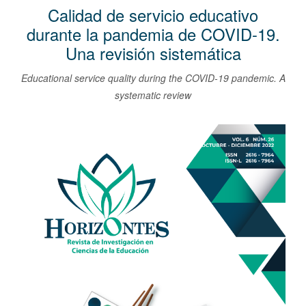
l
Calidad de servicio educativo
C
durante la pandemia de COVID-19.
o
Una revisión sistemática
n
t
Educational service quality during the COVID-19 pandemic. A
e
systematic review
n
i
Barra
d
lateral
o
del
p
artículo
r
i
n
c
i
p
a