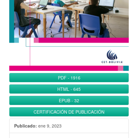
l
B
a
r
r
a
l
a
t
e
PDF
-
1916
r
HTML
-
645
a
l
EPUB
-
32
CERTIFICACIÓN DE PUBLICACIÓN
Publicado:
ene 9, 2023