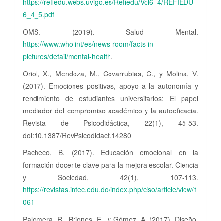
https://refiedu.webs.uvigo.es/Refiedu/Vol6_4/REFIEDU_
6_4_5.pdf
OMS. (2019). Salud Mental.
https://www.who.int/es/news-room/facts-in-
pictures/detail/mental-health
.
Oriol, X., Mendoza, M., Covarrubias, C., y Molina, V.
(2017). Emociones positivas, apoyo a la autonomía y
rendimiento de estudiantes universitarios: El papel
mediador del compromiso académico y la autoeficacia.
Revista de Psicodidáctica, 22(1), 45-53.
doi:10.1387/RevPsicodidact.14280
Pacheco, B. (2017). Educación emocional en la
formación docente clave para la mejora escolar. Ciencia
y Sociedad, 42(1), 107-113.
https://revistas.intec.edu.do/index.php/ciso/article/view/1
061
Palomera, R., Briones, E., y Gómez, A. (2017). Diseño,