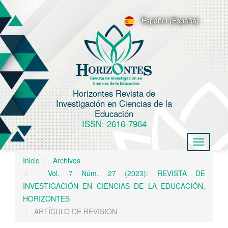
N
a
Español (España)
v
e
g
a
c
Horizontes Revista de
i
Investigación en Ciencias de la
ó
Educación
n
ISSN: 2616-7964
p
Toggle
r
navigatio
i
Inicio
Archivos
n
Vol. 7 Núm. 27 (2023): REVISTA DE
c
INVESTIGACIÓN EN CIENCIAS DE LA EDUCACIÓN,
i
HORIZONTES
p
ARTÍCULO DE REVISIÓN
a