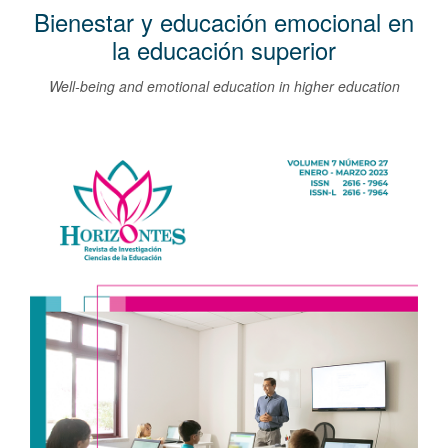
l
Bienestar y educación emocional en
C
la educación superior
o
Well-being and emotional education in higher education
n
t
Barra
e
n
lateral
i
del
d
artículo
o
p
r
i
n
c
i
p
a