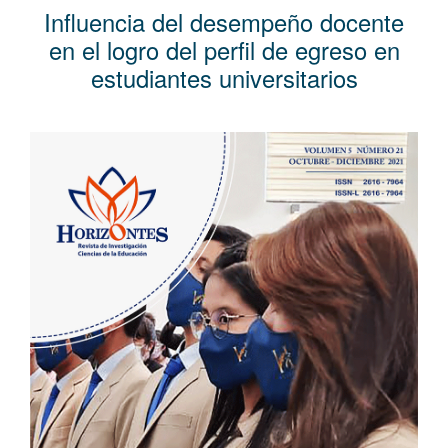
l
Influencia del desempeño docente
C
en el logro del perfil de egreso en
o
estudiantes universitarios
n
t
e
Barra
n
lateral
i
del
d
artículo
o
p
r
i
n
c
i
p
a