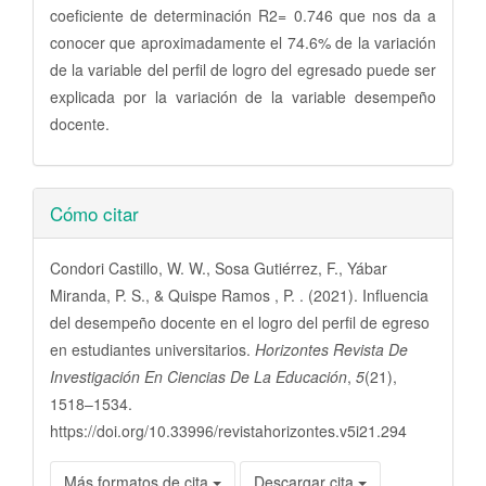
coeficiente de determinación R2= 0.746 que nos da a
conocer que aproximadamente el 74.6% de la variación
de la variable del perfil de logro del egresado puede ser
explicada por la variación de la variable desempeño
docente.
Detalles
Cómo citar
del
artículo
Condori Castillo, W. W., Sosa Gutiérrez, F., Yábar
Miranda, P. S., & Quispe Ramos , P. . (2021). Influencia
del desempeño docente en el logro del perfil de egreso
en estudiantes universitarios.
Horizontes Revista De
Investigación En Ciencias De La Educación
,
5
(21),
1518–1534.
https://doi.org/10.33996/revistahorizontes.v5i21.294
Más formatos de cita
Descargar cita