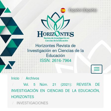
N
a
Español (España)
v
e
g
a
c
Horizontes Revista de
i
Investigación en Ciencias de la
ó
Educación
n
ISSN: 2616-7964
p
Toggle
r
navigatio
i
Inicio
Archivos
n
Vol. 5 Núm. 21 (2021): REVISTA DE
c
INVESTIGACIÓN EN CIENCIAS DE LA EDUCACIÓN,
i
HORIZONTES
p
INVESTIGACIONES
a