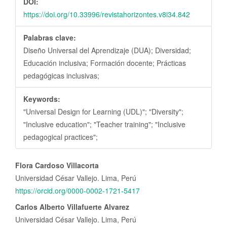
DOI:
https://doi.org/10.33996/revistahorizontes.v8i34.842
Palabras clave:
Diseño Universal del Aprendizaje (DUA); Diversidad;
Educación inclusiva; Formación docente; Prácticas
pedagógicas inclusivas;
Keywords:
"Universal Design for Learning (UDL)"; "Diversity";
"Inclusive education"; "Teacher training"; "Inclusive
pedagogical practices";
Contenido
Flora Cardoso Villacorta
principal
Universidad César Vallejo. Lima, Perú
del
https://orcid.org/0000-0002-1721-5417
artículo
Carlos Alberto Villafuerte Alvarez
Universidad César Vallejo. Lima, Perú