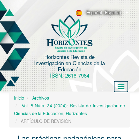
N
a
Español (España)
v
e
g
a
c
Horizontes Revista de
i
Investigación en Ciencias de la
ó
Educación
n
ISSN: 2616-7964
p
Toggle
r
navigatio
i
Inicio
Archivos
n
Vol. 8 Núm. 34 (2024): Revista de Investigación de
c
Ciencias de la Educación, Horizontes
i
ARTÍCULO DE REVISIÓN
p
a
Las prácticas pedagógicas para