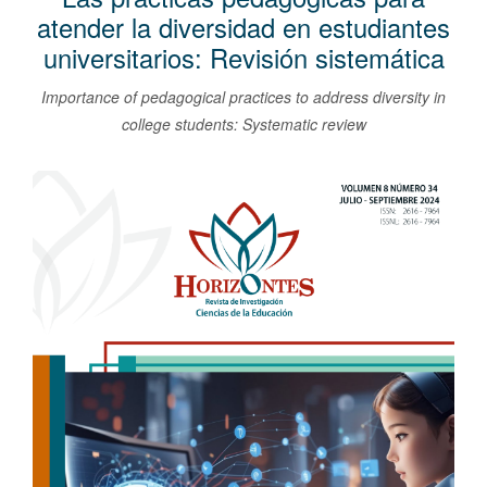
l
atender la diversidad en estudiantes
C
universitarios: Revisión sistemática
o
n
Importance of pedagogical practices to address diversity in
t
college students: Systematic review
e
n
Barra
i
lateral
d
del
o
artículo
p
r
i
n
c
i
p
a