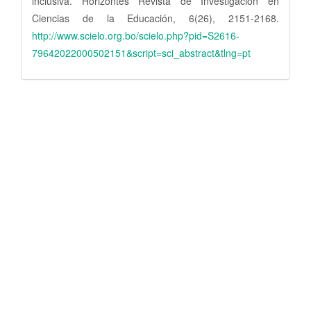
inclusiva. Horizontes Revista de Investigación en
Ciencias de la Educación, 6(26), 2151-2168.
http://www.scielo.org.bo/scielo.php?pid=S2616-
79642022000502151&script=sci_abstract&tlng=pt