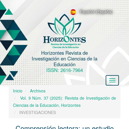
N
a
Español (España)
v
e
g
a
c
Horizontes Revista de
i
Investigación en Ciencias de la
ó
Educación
n
ISSN: 2616-7964
p
Toggle
r
navigatio
i
Inicio
Archivos
n
Vol. 9 Núm. 37 (2025): Revista de Investigación de
c
Ciencias de la Educación, Horizontes
i
INVESTIGACIONES
p
a
Comprensión lectora: un estudio