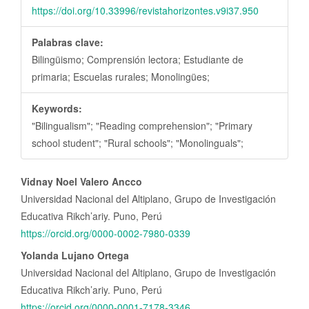
https://doi.org/10.33996/revistahorizontes.v9i37.950
Palabras clave:
Bilingüismo; Comprensión lectora; Estudiante de
primaria; Escuelas rurales; Monolingües;
Keywords:
"Bilingualism"; "Reading comprehension"; "Primary
school student"; "Rural schools"; "Monolinguals";
Contenido
Vidnay Noel Valero Ancco
principal
Universidad Nacional del Altiplano, Grupo de Investigación
del
Educativa Rikch’ariy. Puno, Perú
https://orcid.org/0000-0002-7980-0339
artículo
Yolanda Lujano Ortega
Universidad Nacional del Altiplano, Grupo de Investigación
Educativa Rikch’ariy. Puno, Perú
https://orcid.org/0000-0001-7178-3346