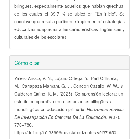
bilingües, especialmente aquellos que hablan quechua,
de los cuales el 39,7 % se ubicó en "En inicio". Se
concluye que resulta pertinente implementar estrategias
educativas adaptadas a las características lingüísticas y
culturales de los escolares.
Detalles
Cómo citar
del
artículo
Valero Ancco, V. N., Lujano Ortega, Y., Pari Orihuela,
M., Cariapaza Mamani, G. J., Condori Castillo, W. W., &
Calderon Quino, K. M. (2025). Comprensión lectora: un
estudio comparativo entre estudiantes bilingües y
monolingües en educación primaria.
Horizontes Revista
De Investigación En Ciencias De La Educación
,
9
(37),
776–786.
https://doi.org/10.33996/revistahorizontes.v9i37.950